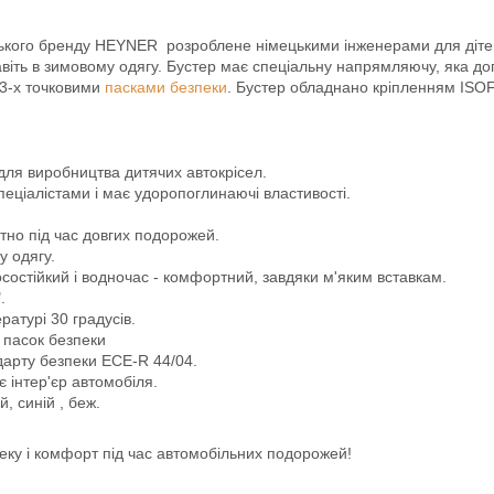
ького бренду HEYNER розроблене німецькими інженерами для дітей ваг
навіть в зимовому одягу. Бустер має спеціальну напрямляючу, яка д
 3-х точковими
пасками безпеки
. Бустер обладнано кріпленням ISOF
для виробництва дитячих автокрісел.
еціалістами і має удоропоглинаючі властивості.
но під час довгих подорожей.
у одягу.
осостійкий і водночас - комфортний, завдяки м'яким вставкам.
.
атурі 30 градусів.
пасок безпеки
арту безпеки ECE-R 44/04.
 інтер'єр автомобіля.
, синій , беж.
еку і комфорт під час автомобільних подорожей!