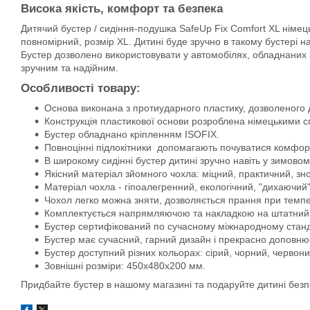
Висока якість, комфорт та безпека
Дитячий бустер / сидіння-подушка SafeUp Fix Comfort XL німец
повномірний, розмір XL. Дитині буде зручно в такому бустері 
Бустер дозволено використовувати у автомобілях, обладнаних
зручним та надійним.
Особливості товару:
Основа виконана з протиударного пластику, дозволеного 
Конструкція пластикової основи розроблена німецькими сп
Бустер обладнано кріпленням ISOFIX.
Повноцінні підлокітники допомагають почуватися комфорт
В широкому сидінні бустер дитині зручно навіть у зимовом
Якісний матеріал зйомного чохла: міцний, практичний, зн
Матеріал чохла - гіпоалегренний, екологічний, "дихаючий"
Чохол легко можна зняти, дозволяється прання при темпер
Комплектується напрямляючою та накладкою на штатний 
Бустер сертифікований по сучасному міжнародному станд
Бустер має сучасний, гарний дизайн і прекрасно доповнює
Бустер доступний різних кольорах: сірий, чорний, червоний
Зовнішні розміри: 450x480x200 мм.
Придбайте бустер в нашому магазині та подаруйте дитині безп