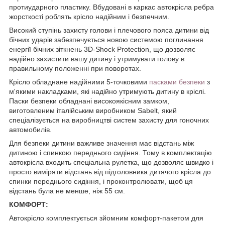
протиударного пластику. Вбудовані в каркас автокрісла ребра
жорсткості роблять крісло надійним і безпечним.
Високий ступінь захисту голови і плечового пояса дитини від
бічних ударів забезпечується новою системою поглинання
енергії бічних зіткнень 3D-Shock Protection, що дозволяє
надійно захистити вашу дитину і утримувати голову в
правильному положенні при поворотах.
Крісло обладнане надійними 5-точковими
пасками безпеки
з
м'якими накладками, які надійно утримують дитину в кріслі.
Паски безпеки обладнані високоякісним замком,
виготовленим італійським виробником Sabelt, який
спеціалізується на виробництві систем захисту для гоночних
автомобилів.
Для безпеки дитини важливе значення має відстань між
дитиною і спинкою переднього сидіння. Тому в комплектацію
автокрісла входить спеціальна рулетка, що дозволяє швидко і
просто виміряти відстань від підголовника дитячого крісла до
спинки переднього сидіння, і проконтролювати, щоб ця
відстань була не менше, ніж 55 см.
КОМФОРТ:
Автокрісло комплектується зйомним комфорт-пакетом для