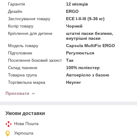
Гарантія
12 місяців
Дизайн
ERGO
Застосування товару
ECE I-II-III (9-36 кг)
Колір товару
Чорний
Кріплення для дитини
штатні паски безпеки,
внутрішні паски
Модель товару
Capsula MultiFix ERGO
Підголовник
Регулюється
Посилення боковий захист
Так
Склад тканини
100% поліестер
Товарна група
Автокрісло з базою
Торгівельна марка
Heyner
Приховати
Умови доставки
Нова Пошта
Укрпошта