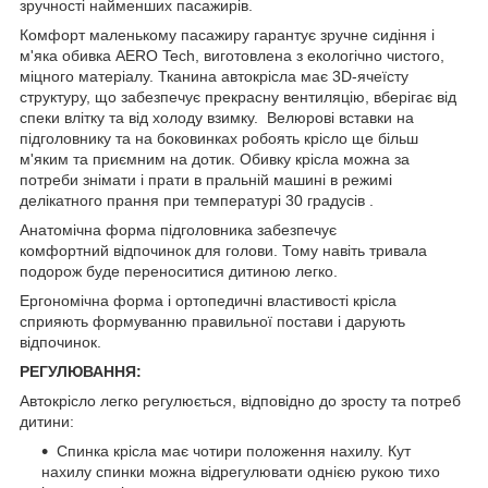
зручності найменших пасажирів.
Комфорт маленькому пасажиру гарантує зручне сидіння і
м'яка обивка AERO Tech, виготовлена з екологічно чистого,
міцного матеріалу. Тканина автокрісла має 3D-ячеїсту
структуру, що забезпечує прекрасну вентиляцію, вберігає від
спеки влітку та від холоду взимку. Велюрові вставки на
підголовнику та на боковинках робоять крісло ще більш
м'яким та приємним на дотик. Обивку крісла можна за
потреби знімати і прати в пральній машині в режимі
делікатного прання при температурі 30 градусів .
Анатомічна форма підголовника забезпечує
комфортний відпочинок для голови. Тому навіть тривала
подорож буде переноситися дитиною легко.
Ергономічна форма і ортопедичні властивості крісла
сприяють формуванню правильної постави і дарують
відпочинок.
РЕГУЛЮВАННЯ:
Автокрісло легко регулюється, відповідно до зросту та потреб
дитини:
Спинка крісла має чотири положення нахилу. Кут
нахилу спинки можна відрегулювати однією рукою тихо