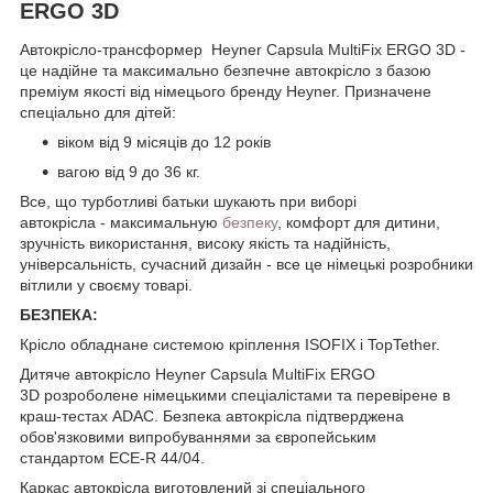
ERGO 3D
Автокрісло-трансформер Heyner Capsula MultiFix ERGO 3D -
це надійне та максимально безпечне автокрісло з базою
преміум якості від німецього бренду Heyner. Призначене
спеціально для дітей:
віком від 9 місяців до 12 років
вагою від 9 до 36 кг.
Все, що турботливі батьки шукають при виборі
автокрісла - максимальную
безпеку
, комфорт для дитини,
зручність використання, високу якість та надійність,
універсальність, сучасний дизайн - все це німецькі розробники
вітлили у своєму товарі.
БЕЗПЕКА:
Крісло обладнане системою кріплення ISOFIX і TopTether.
Дитяче автокрісло Heyner Capsula MultiFix ERGO
3D розроболене німецькими спеціалістами та перевірене в
краш-тестах ADAC. Безпека автокрісла підтверджена
обов'язковими випробуваннями за європейським
стандартом ECE-R 44/04.
Каркас автокрісла виготовлений зі спеціального