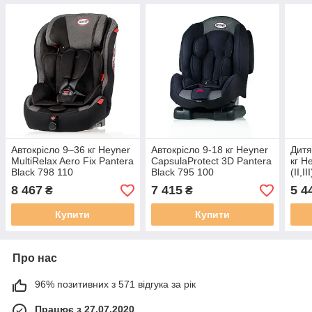
Автокрісло 9–36 кг Heyner
Автокрісло 9-18 кг Heyner
Дитя
MultiRelax Aero Fix Pantera
CapsulaProtect 3D Pantera
кг H
Black 798 110
Black 795 100
(II,I
110 
8 467
7 415
5 4
₴
₴
Купити
Купити
Про нас
96% позитивних з 571 відгука за рік
Працює з 27.07.2020