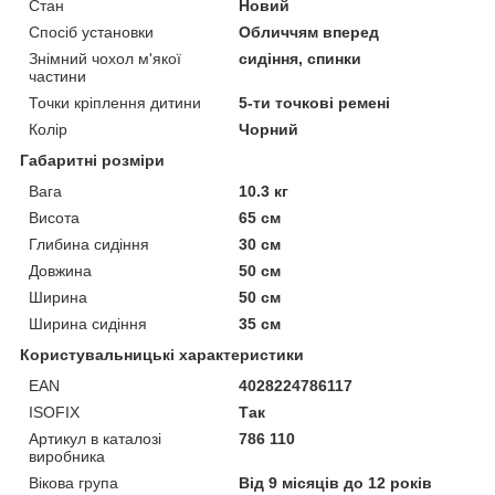
Стан
Новий
Спосіб установки
Обличчям вперед
Знімний чохол м'якої
сидіння, спинки
частини
Точки кріплення дитини
5-ти точкові ремені
Колір
Чорний
Габаритні розміри
Вага
10.3 кг
Висота
65 см
Глибина сидіння
30 см
Довжина
50 см
Ширина
50 см
Ширина сидіння
35 см
Користувальницькі характеристики
EAN
4028224786117
ISOFIX
Так
Артикул в каталозі
786 110
виробника
Вікова група
Від 9 місяців до 12 років