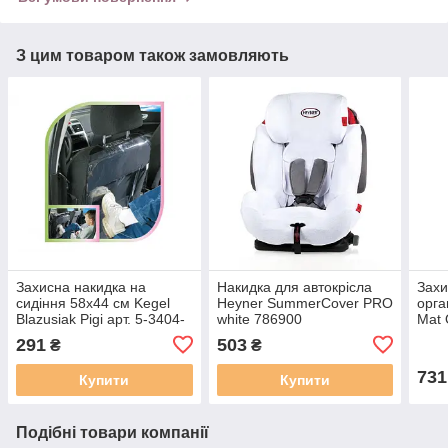
З цим товаром також замовляють
Захисна накидка на
Накидка для автокрісла
Захи
сидіння 58x44 см Kegel
Heyner SummerCover PRO
орга
Blazusiak Pigi арт. 5-3404-
white 786900
Mat 
703-0210
291
503
₴
₴
731
Купити
Купити
Подібні товари компанії