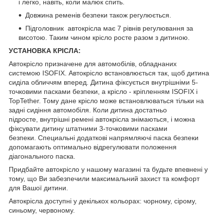
і легко, навіть, коли малюк спить.
Довжина ременів безпеки також регулюється.
Підголовник автокрісла має 7 рівнів регулювання за
висотою. Таким чином крісло росте разом з дитиною.
УСТАНОВКА КРІСЛА:
Автокрісло призначене для автомобілів, обладнаних
системою ISOFIX. Автокрісло встановлюється так, щоб дитина
сиділа обличчям вперед. Дитина фіксується внутрішніми 5-
точковими пасками безпеки, а крісло - кріпленням ISOFIX і
TopTether. Тому дане крісло може встановлюваться тільки на
задні сидіння автомобіля. Коли дитина достатньо
підросте, внутрішні ремені автокрісла знімаються, і можна
фіксувати дитину штатними 3-точковими пасками
безпеки. Специальні додаткові напрямляючі паска безпеки
допомагають оптимально відрегулювати положення
діагонального паска.
Придбайте автокрісло у нашому магазині та будьте впевнені у
тому, що Ви забезпечили максимальний захист та комфорт
для Вашої дитини.
Автокрісла доступні у декількох кольорах: чорному, сірому,
синьому, червоному.