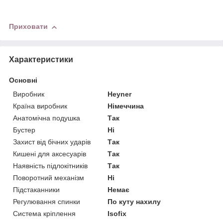
Приховати
Характеристики
Основні
Виробник
Heyner
Країна виробник
Німеччина
Анатомічна подушка
Так
Бустер
Ні
Захист від бічних ударів
Так
Кишені для аксесуарів
Так
Наявність підлокітників
Так
Поворотний механізм
Ні
Підстаканники
Немає
Регулювання спинки
По куту нахилу
Система кріплення
Isofix