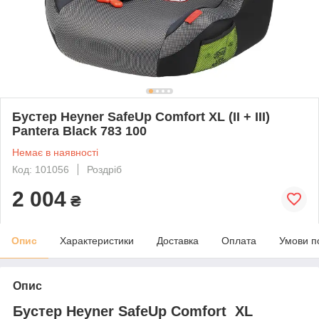
Бустер Heyner SafeUp Comfort XL (II + III)
Pantera Black 783 100
Немає в наявності
Код: 101056
Роздріб
2 004
₴
Опис
Характеристики
Доставка
Оплата
Умови п
Опис
Бустер Heyner SafeUp Comfort XL