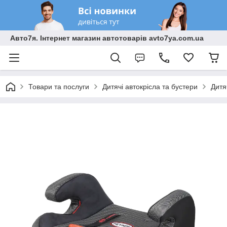
Авто7я. Інтернет магазин автотоварів avto7ya.com.ua
Товари та послуги
Дитячі автокрісла та бустери
Дитя