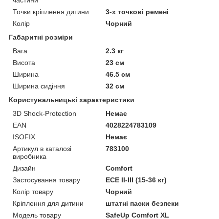
Точки кріплення дитини
3-х точкові ремені
Колір
Чорний
Габаритні розміри
Вага
2.3 кг
Висота
23 см
Ширина
46.5 см
Ширина сидіння
32 см
Користувальницькі характеристики
3D Shock-Protection
Немає
EAN
4028224783109
ISOFIX
Немає
Артикул в каталозі
783100
виробника
Дизайн
Comfort
Застосування товару
ECE II-III (15-36 кг)
Колір товару
Чорний
Кріплення для дитини
штатні паски безпеки
Модель товару
SafeUp Comfort XL