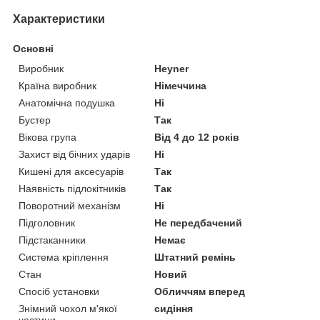
Характеристики
Основні
Виробник
Heyner
Країна виробник
Німеччина
Анатомічна подушка
Ні
Бустер
Так
Вікова група
Від 4 до 12 років
Захист від бічних ударів
Ні
Кишені для аксесуарів
Так
Наявність підлокітників
Так
Поворотний механізм
Ні
Підголовник
Не передбачений
Підстаканники
Немає
Система кріплення
Штатний ремінь
Стан
Новий
Спосіб установки
Обличчям вперед
Знімний чохол м'якої
сидіння
частини