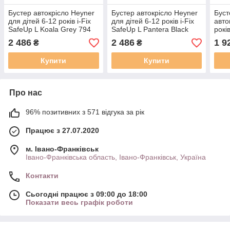
Бустер автокрісло Heyner
Бустер автокрісло Heyner
Буст
для дітей 6-12 років i-Fix
для дітей 6-12 років i-Fix
авто
SafeUp L Koala Grey 794
SafeUp L Pantera Black
рокі
220 сірого кольору
794 210 чорного кольору
JR5X
2 486
2 486
1 9
₴
₴
коль
Купити
Купити
Про нас
96% позитивних з 571 відгука за рік
Працює з 27.07.2020
м. Івано-Франківськ
Івано-Франківська область, Івано-Франківськ, Україна
Контакти
Сьогодні працює з 09:00 до 18:00
Показати весь графік роботи