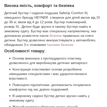
Висока якість, комфорт та безпека
Дитячий бустер / сидіння-подушка SafeUp Comfort XL
німецького бренду HEYNER створене для дітей вагою від 15
до 36 кг, віком від 4 до 12 років. Бустер повномірний,
розмір XL. Дитині буде зручно в такому бустері навіть в
зимовому одягу. Бустер має спеціальну напрямляючу, яка
допомагає розмістити пасок
безпеки
правильно на плечі
дитини. Бустер дозволено використовувати у автомобілях,
обладнаних 3-х точковими
пасками безпеки
.
Особливості товару:
Основа виконана з протиударного пластику,
дозволеного для виробництва дитячих автокрісел.
Конструкція пластикової основи розроблена
німецькими спеціалістами і має удоропоглинаючі
властивості.
Повноцінні підлокітники допомагають почуватися
комфортно під час довгих подорожей.
В широкому сидінні бустер дитині зручно навіть у
зимовому одягу.
Якісний матеріал зйомного чохла: міцний,