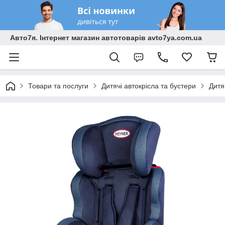
Авто7я. Інтернет магазин автотоварів avto7ya.com.ua
Товари та послуги
Дитячі автокрісла та бустери
Дитя