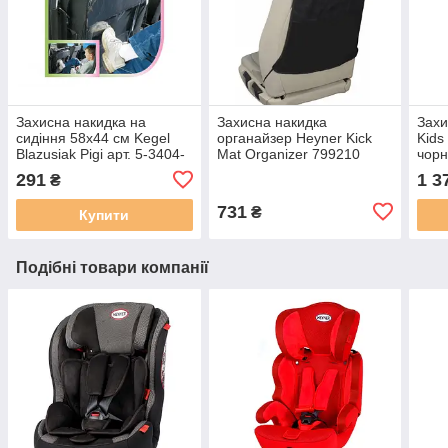
Захисна накидка на
Захисна накидка
Захи
сидіння 58x44 см Kegel
органайзер Heyner Kick
Kids
Blazusiak Pigi арт. 5-3404-
Mat Organizer 799210
чорн
703-0210
291
1 3
₴
731
₴
Купити
Подібні товари компанії