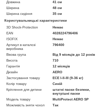
Довжина
41 см
Ширина
48 см
Ширина сидіння
35 см
Користувальницькі характеристики
3D Shock-Protection
Немає
EAN
4028224796406
ISOFIX
Немає
Артикул в каталозі
796400
виробника
Вікова група
Від 9 місяців до 12 років
Висота
710
Гарантія
12 місяців
Дизайн
AERO
Застосування товару
ECE I-II-III (9-36 кг)
Колір товару
Синій
Кріплення для дитини
штатні паски безпеки,
внутрішні паски
Модель товару
MultiProtect AERO SP
Можливість зняти чохол
Так