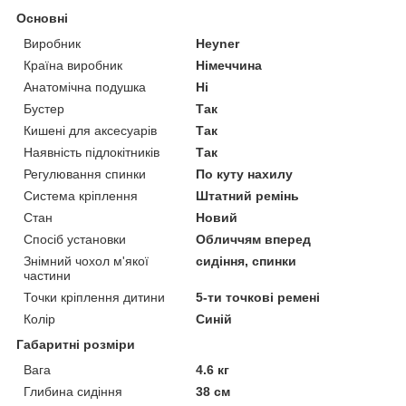
Основні
Виробник
Heyner
Країна виробник
Німеччина
Анатомічна подушка
Ні
Бустер
Так
Кишені для аксесуарів
Так
Наявність підлокітників
Так
Регулювання спинки
По куту нахилу
Система кріплення
Штатний ремінь
Стан
Новий
Спосіб установки
Обличчям вперед
Знімний чохол м'якої
сидіння, спинки
частини
Точки кріплення дитини
5-ти точкові ремені
Колір
Синій
Габаритні розміри
Вага
4.6 кг
Глибина сидіння
38 см