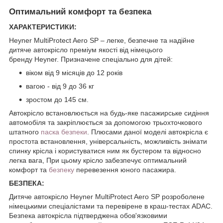
Оптимальний комфорт та безпека
ХАРАКТЕРИСТИКИ:
Heyner MultiProtect Aero SP – легке, безпечне та надійне
дитяче автокрісло преміум якості від німецього
бренду Heyner. Призначене спеціально для дітей:
віком від 9 місяців до 12 років
вагою - від 9 до 36 кг
зростом до 145 см.
Автокрісло встановлюється на будь-яке пасажирське сидіння
автомобіля та закріплюється за допомогою трьохточкового
штатного
паска безпеки
. Плюсами даної моделі автокрісла є
простота встановлення, універсальність, можливість знімати
спинку крісла і користуватися ним як бустером та відносно
легка вага, При цьому крісло забезпечує оптимальний
комфорт та
безпеку
перевезення юного пасажира.
БЕЗПЕКА:
Дитяче автокрісло Heyner MultiProtect Aero SP розроболене
німецькими спеціалістами та перевірене в краш-тестах ADAC.
Безпека автокрісла підтверджена обов'язковими