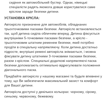
сидіння як автомобільний бустер. Однак, німецькі
спеціалісти радять якомога довше користуватися саме
кріслом заради безпеки дитини.
УСТАНОВКА КРІСЛА:
Автокрісло призначене для автомобілів, обладнаних
трьохточковими пасками безпеки. Автокрісло встановлюється
так, щоб дитина сиділа обличчям вперед. Дитина фіксується
внутрішніми 5-точковими пасками безпеки, а крісло -
трьохточковим штатним ременем безпеки, який потрібно
продіти в спеціальну напрямляючу. Коли дитина достатньо
підросте, внутрішні ремені автокрісла знімаються, і можна
фіксувати дитину штатними 3-точковими пасками безпеки,
разом з кріслом. Специальні додаткові напрямляючі паска
безпеки допомагають оптимально відрегулювати положення
діагонального паска.
Придбайте автокрісло у нашому магазині та будьте впевнені у
тому, що Ви забезпечили максимальний захист та комфорт
для Вашої дитини.
Автокрісла доступні у декількох кольорах: чорному, сірому,
синьому, червоному, бежевому.