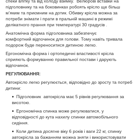
спеки влітку та від холоду взимку. Велюрові вставки на
підголовнику та на боковинках робоять крісло ще більш
м'яким та приємним на дотик. Обивку крісла можна за
потреби знімати і прати в пральній машині в режимі
делікатного прання при температурі 30 градусів .
Анатомічна форма підголовника забезпечує
комфортний відпочинок для голови. Тому навіть тривала
подорож буде переноситися дитиною легко.
Ергономічна форма і ортопедичні властивості крісла
сприяють формуванню правильної постави і дарують
відпочинок.
РЕГУЛЮВАННЯ:
Автокрісло легко регулюється, відповідно до зросту та потреб
дитини:
Підголовник автокрісла має 5 рівнів регулювання за
висотою.
Ергономічна спинка може регулюватися, у
відповідності до кута нахилу спинки автомобільного
сидіння.
Коли дитина досягне віку 6 років і ваги 22 кг, спинку
автокрісла за бажанням можна зняти і використовувати