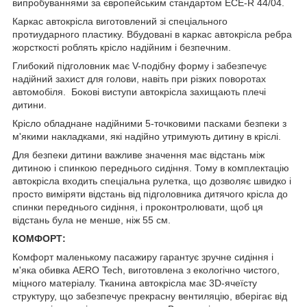
випробуваннями за європейським стандартом ECE-R 44/04.
Каркас автокрісла виготовлений зі спеціального
протиударного пластику. Вбудовані в каркас автокрісла ребра
жорсткості роблять крісло надійним і безпечним.
Глибокий підголовник має V-подібну форму і забезпечує
надійний захист для голови, навіть при різких поворотах
автомобіля. Бокові виступи автокрісла захищають плечі
дитини.
Крісло обладнане надійними 5-точковими пасками безпеки з
м'якими накладками, які надійно утримують дитину в кріслі.
Для безпеки дитини важливе значення має відстань між
дитиною і спинкою переднього сидіння. Тому в комплектацію
автокрісла входить спеціальна рулетка, що дозволяє швидко і
просто виміряти відстань від підголовника дитячого крісла до
спинки переднього сидіння, і проконтролювати, щоб ця
відстань була не менше, ніж 55 см.
КОМФОРТ:
Комфорт маленькому пасажиру гарантує зручне сидіння і
м'яка обивка AERO Tech, виготовлена з екологічно чистого,
міцного матеріалу. Тканина автокрісла має 3D-ячеїсту
структуру, що забезпечує прекрасну вентиляцію, вберігає від