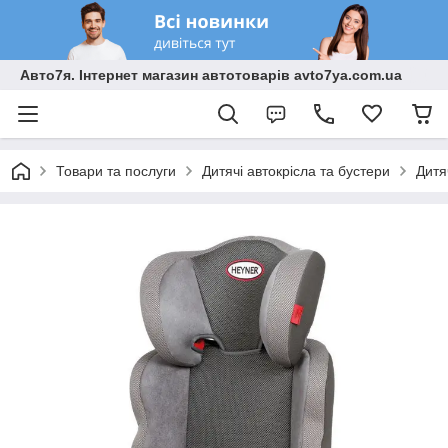
Авто7я. Інтернет магазин автотоварів avto7ya.com.ua
Товари та послуги
Дитячі автокрісла та бустери
Дитя