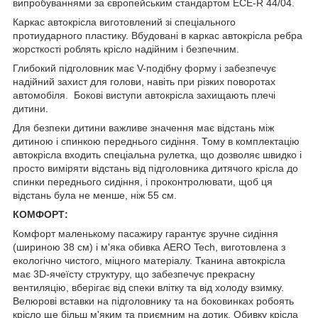
випробуваннями за європейським стандартом ECE-R 44/04.
Каркас автокрісла виготовлений зі спеціального
протиударного пластику. Вбудовані в каркас автокрісла ребра
жорсткості роблять крісло надійним і безпечним.
Глибокий підголовник має V-подібну форму і забезпечує
надійний захист для голови, навіть при різких поворотах
автомобіля. Бокові виступи автокрісла захищають плечі
дитини.
Для безпеки дитини важливе значення має відстань між
дитиною і спинкою переднього сидіння. Тому в комплектацію
автокрісла входить спеціальна рулетка, що дозволяє швидко і
просто виміряти відстань від підголовника дитячого крісла до
спинки переднього сидіння, і проконтролювати, щоб ця
відстань була не менше, ніж 55 см.
КОМФОРТ:
Комфорт маленькому пасажиру гарантує зручне сидіння
(шириною 38 см) і м'яка обивка AERO Tech, виготовлена з
екологічно чистого, міцного матеріалу. Тканина автокрісла
має 3D-ячеїсту структуру, що забезпечує прекрасну
вентиляцію, вберігає від спеки влітку та від холоду взимку.
Велюрові вставки на підголовнику та на боковинках робоять
крісло ще більш м'яким та приємним на дотик. Обивку крісла