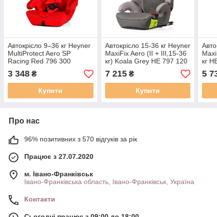
Автокрісло 9–36 кг Heyner
Автокрісло 15-36 кг Heyner
Авто
MultiProtect Aero SP
MaxiFix Aero (II + III,15-36
MaxiF
Racing Red 796 300
кг) Koala Grey HE 797 120
кг H
сіро
3 348
7 215
5 7
₴
₴
Купити
Купити
Про нас
96% позитивних з 570 відгуків за рік
Працює з 27.07.2020
м. Івано-Франківськ
Івано-Франківська область, Івано-Франківськ, Україна
Контакти
Сьогодні працює з 09:00 до 18:00