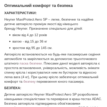
Оптимальний комфорт та безпека
ХАРАКТЕРИСТИКИ:
Heyner MaxiProtect Aero SP – легке, безпечне та надійне
дитяче автокрісло преміум якості від німецього
бренду Heyner. Призначене спеціально для дітей:
віком від 4 до 12 років
вагою - від 15 до 36 кг
зростом від 95 до 145 см.
Автокрісло встановлюється на будь-яке пасажирське сидіння
автомобіля та закріплюється за допомогою трьохточкового
штатного
паска безпеки
. Плюсами даної моделі автокрісла є
простота встановлення, універсальність, можливість знімати
спинку крісла і користуватися ним як бустером та відносно
легка вага (4 кг), При цьому крісло забезпечує оптимальний
комфорт та
безпеку
перевезення юного пасажира.
БЕЗПЕКА:
Дитяче автокрісло Heyner MaxiProtect Aero SP розроболене
німецькими спеціалістами та перевірене в краш-тестах ADAC.
Безпека автокрісла підтверджена обов'язковими