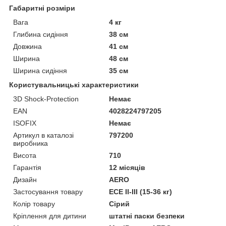
Габаритні розміри
Вага
4 кг
Глибина сидіння
38 см
Довжина
41 см
Ширина
48 см
Ширина сидіння
35 см
Користувальницькі характеристики
3D Shock-Protection
Немає
EAN
4028224797205
ISOFIX
Немає
Артикул в каталозі
797200
виробника
Висота
710
Гарантія
12 місяців
Дизайн
AERO
Застосування товару
ECE II-III (15-36 кг)
Колір товару
Сірий
Кріплення для дитини
штатні паски безпеки