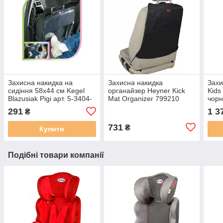
Захисна накидка на
Захисна накидка
Захи
сидіння 58x44 см Kegel
органайзер Heyner Kick
Kids
Blazusiak Pigi арт. 5-3404-
Mat Organizer 799210
чорн
703-0210
291
1 3
₴
731
₴
Купити
Подібні товари компанії