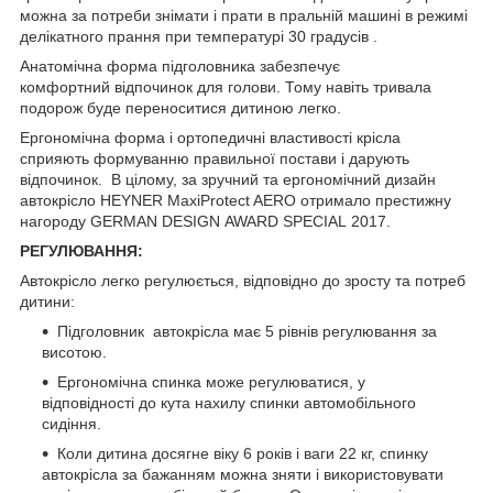
можна за потреби знімати і прати в пральній машині в режимі
делікатного прання при температурі 30 градусів .
Анатомічна форма підголовника забезпечує
комфортний відпочинок для голови. Тому навіть тривала
подорож буде переноситися дитиною легко.
Ергономічна форма і ортопедичні властивості крісла
сприяють формуванню правильної постави і дарують
відпочинок. В цілому, за зручний та ергономічний дизайн
автокрісло HEYNER MaxiProtect AERO отримало престижну
нагороду GERMAN DESIGN AWARD SPECIAL 2017.
РЕГУЛЮВАННЯ:
Автокрісло легко регулюється, відповідно до зросту та потреб
дитини:
Підголовник автокрісла має 5 рівнів регулювання за
висотою.
Ергономічна спинка може регулюватися, у
відповідності до кута нахилу спинки автомобільного
сидіння.
Коли дитина досягне віку 6 років і ваги 22 кг, спинку
автокрісла за бажанням можна зняти і використовувати