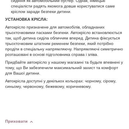
сидіння як автомобільний бустер. Однак, німецькі
спеціалісти радять якомога довше користуватися саме
кріслом заради безпеки дитини.
УСТАНОВКА КРІСЛА:
Автокрісло призначене для автомобілів, обладнаних
трьохточковими пасками безпеки. Автокрісло встановлюється
так, щоб дитина сиділа обличчям вперед. Дитина фіксується
трьохточковим штатним ременем безпеки, який потрібно
продіти в спеціальну напрямляючу. Напрямляючі симетрично
розташовані в основі підголовника справа і зліва.
Придбайте автокрісло у нашому магазині та будьте впевнені у
тому, що Ви забезпечили максимальний захист та комфорт
для Вашої дитини.
Автокрісла доступні у декількох кольорах: чорному, сірому,
синьому, червоному, бежевому, коричневому.
Приховати