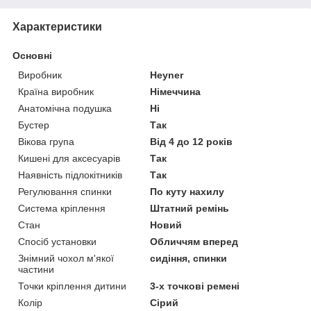
Характеристики
Основні
Виробник
Heyner
Країна виробник
Німеччина
Анатомічна подушка
Ні
Бустер
Так
Вікова група
Від 4 до 12 років
Кишені для аксесуарів
Так
Наявність підлокітників
Так
Регулювання спинки
По куту нахилу
Система кріплення
Штатний ремінь
Стан
Новий
Спосіб установки
Обличчям вперед
Знімний чохол м'якої
сидіння, спинки
частини
Точки кріплення дитини
3-х точкові ремені
Колір
Сірий