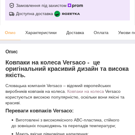
Замовлення під захистом
Доступна доставка
Опис
Характеристики
Доставка
Оплата
Умови п
Опис
Ковпаки на колеса Versaco - це
оригінальний красивий дизайн та висока
якість.
Словацька компанія Versaco – відомий европейських
виробників ковпаків на колеса.
Ковпаки на колеса
Versaco
користуються високою популярністю, оскільки вони якісні та
красиві.
Переваги ковпаків Versaco:
Виготовлені з високоякісного АВС-пластика, стійкого
до зовнішніх пошкоджень та перепадів температури;
Мають якісне рівномірне напилення;