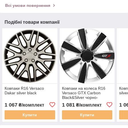
Всі умови повернення
Подібні товари компанії
Ковпаки R16 Versaco
Ковпаки на колеса R16
Ковп
Dakar silver black
Versaco GTX Carbon
silve
Black&Silver чорно-
сріблястого кольору
1 067
1 081
1 0
₴/комплект
₴/комплект
Купити
Купити