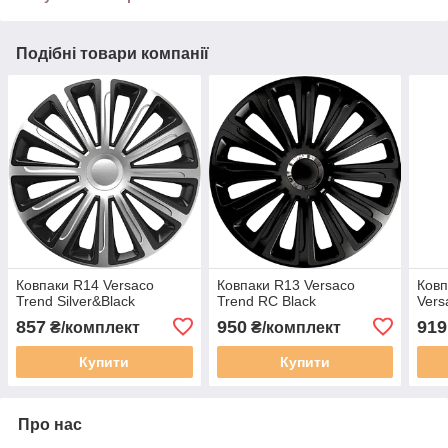
Подібні товари компанії
Ковпаки R14 Versaco
Ковпаки R13 Versaco
Ковп
Trend Silver&Black
Trend RC Black
Vers
857
950
919
₴/комплект
₴/комплект
Купити
Купити
Про нас