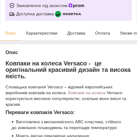
Замовлення під захистом
Доступна доставка
Опис
Характеристики
Доставка
Оплата
Умови п
Опис
Ковпаки на колеса Versaco - це
оригінальний красивий дизайн та висока
якість.
Словацька компанія Versaco – відомий европейських
виробників ковпаків на колеса.
Ковпаки на колеса
Versaco
користуються високою популярністю, оскільки вони якісні та
красиві.
Переваги ковпаків Versaco:
Виготовлені з високоякісного АВС-пластика, стійкого
до зовнішніх пошкоджень та перепадів температури;
Мають якісне рівномірне напилення;