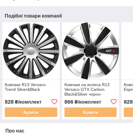
Подібні товари компанії
Ковпаки R13 Versaco
Ковпаки на колеса R13
Ковп
Trend Silver&Black
Versaco GTX Carbon
Espr
Black&Silver чорно-
сріблястого кольору
828
866
828
₴/комплект
₴/комплект
Купити
Купити
Про нас