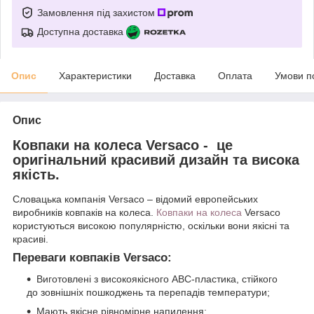
Замовлення під захистом
Доступна доставка
Опис
Характеристики
Доставка
Оплата
Умови п
Опис
Ковпаки на колеса Versaco - це
оригінальний красивий дизайн та висока
якість.
Словацька компанія Versaco – відомий европейських
виробників ковпаків на колеса.
Ковпаки на колеса
Versaco
користуються високою популярністю, оскільки вони якісні та
красиві.
Переваги ковпаків Versaco:
Виготовлені з високоякісного АВС-пластика, стійкого
до зовнішніх пошкоджень та перепадів температури;
Мають якісне рівномірне напилення;