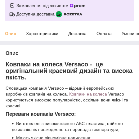
Замовлення під захистом
Доступна доставка
Опис
Характеристики
Доставка
Оплата
Умови п
Опис
Ковпаки на колеса Versaco - це
оригінальний красивий дизайн та висока
якість.
Словацька компанія Versaco – відомий европейських
виробників ковпаків на колеса.
Ковпаки на колеса
Versaco
користуються високою популярністю, оскільки вони якісні та
красиві.
Переваги ковпаків Versaco:
Виготовлені з високоякісного АВС-пластика, стійкого
до зовнішніх пошкоджень та перепадів температури;
Мають якісне рівномірне напилення;