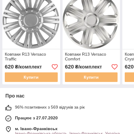
Ковпаки R13 Versaco
Ковпаки R13 Versaco
Ковп
Traffic
Comfort
Crys
620
620
620
₴/комплект
₴/комплект
Купити
Купити
Про нас
96% позитивних з 569 відгуків за рік
Працює з 27.07.2020
м. Івано-Франківськ
Івано-Франківська область, Івано-Франківськ, Україна