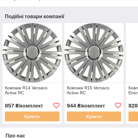
Подібні товари компанії
Ковпаки R14 Versaco
Ковпаки R15 Versaco
Ковп
Active RС
Active RС
Ener
857
944
828
₴/комплект
₴/комплект
Купити
Купити
Про нас