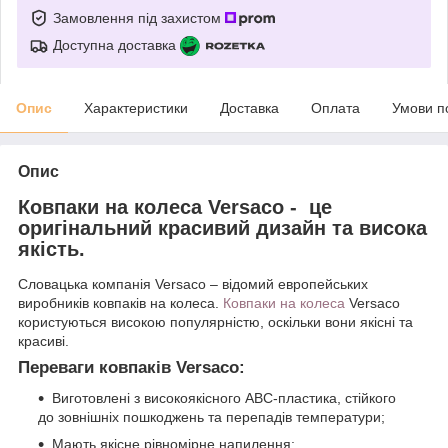
Замовлення під захистом
Доступна доставка
Опис
Характеристики
Доставка
Оплата
Умови п
Опис
Ковпаки на колеса Versaco - це
оригінальний красивий дизайн та висока
якість.
Словацька компанія Versaco – відомий европейських
виробників ковпаків на колеса.
Ковпаки на колеса
Versaco
користуються високою популярністю, оскільки вони якісні та
красиві.
Переваги ковпаків Versaco:
Виготовлені з високоякісного АВС-пластика, стійкого
до зовнішніх пошкоджень та перепадів температури;
Мають якісне рівномірне напилення;