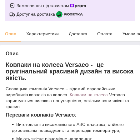
Замовлення під захистом
Доступна доставка
Опис
Характеристики
Доставка
Оплата
Умови п
Опис
Ковпаки на колеса Versaco - це
оригінальний красивий дизайн та висока
якість.
Словацька компанія Versaco – відомий европейських
виробників ковпаків на колеса.
Ковпаки на колеса
Versaco
користуються високою популярністю, оскільки вони якісні та
красиві.
Переваги ковпаків Versaco:
Виготовлені з високоякісного АВС-пластика, стійкого
до зовнішніх пошкоджень та перепадів температури;
Мають якісне рівномірне напилення;