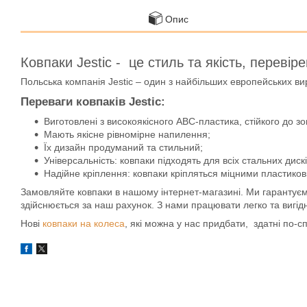
Опис
Ковпаки Jestic - це стиль та якість, перевір
Польська компанія Jestic – один з найбільших европейських вир
Переваги ковпаків Jestic:
Виготовлені з високоякісного АВС-пластика, стійкого до 
Мають якісне рівномірне напилення;
Їх дизайн продуманий та стильний;
Універсальність: ковпаки підходять для всіх стальних дискі
Надійне кріплення: ковпаки кріпляться міцними пластико
Замовляйте ковпаки в нашому інтернет-магазині. Ми гарантуємо 
здійснюється за наш рахунок. З нами працювати легко та вигід
Нові
ковпаки на колеса
, які можна у нас придбати, здатні по-