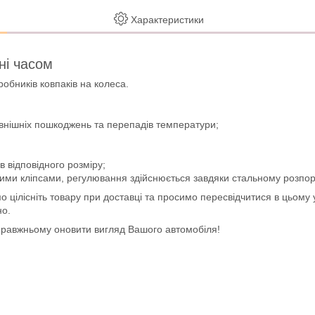
Характеристики
ені часом
обників ковпаків на колеса.
зовнішніх пошкоджень та перепадів температури;
в відповідного розміру;
вими кліпсами, регулювання здійснюється завдяки стальному розпо
цілісніть товару при доставці та просимо пересвідчитися в цьому у
но.
справжньому оновити вигляд Вашого автомобіля!