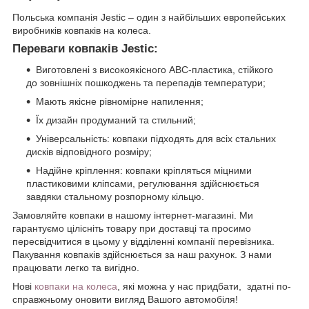
Польська компанія Jestic – один з найбільших европейських
виробників ковпаків на колеса.
Переваги ковпаків Jestic:
Виготовлені з високоякісного АВС-пластика, стійкого
до зовнішніх пошкоджень та перепадів температури;
Мають якісне рівномірне напилення;
Їх дизайн продуманий та стильний;
Універсальність: ковпаки підходять для всіх стальних
дисків відповідного розміру;
Надійне кріплення: ковпаки кріпляться міцними
пластиковими кліпсами, регулювання здійснюється
завдяки стальному розпорному кільцю.
Замовляйте ковпаки в нашому інтернет-магазині. Ми
гарантуємо цілісніть товару при доставці та просимо
пересвідчитися в цьому у відділенні компанії перевізника.
Пакування ковпаків здійснюється за наш рахунок. З нами
працювати легко та вигідно.
Нові
ковпаки на колеса
, які можна у нас придбати, здатні по-
справжньому оновити вигляд Вашого автомобіля!