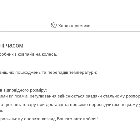
Характеристики
ені часом
обників ковпаків на колеса.
зовнішніх пошкоджень та перепадів температури;
в відповідного розміру;
вими кліпсами, регулювання здійснюється завдяки стальному розпо
цілісніть товару при доставці та просимо пересвідчитися в цьому у
но.
справжньому оновити вигляд Вашого автомобіля!