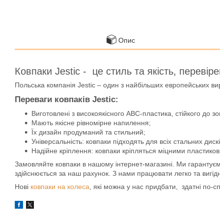
Опис
Ковпаки Jestic - це стиль та якість, перевір
Польська компанія Jestic – один з найбільших европейських вир
Переваги ковпаків Jestic:
Виготовлені з високоякісного АВС-пластика, стійкого до 
Мають якісне рівномірне напилення;
Їх дизайн продуманий та стильний;
Універсальність: ковпаки підходять для всіх стальних дискі
Надійне кріплення: ковпаки кріпляться міцними пластико
Замовляйте ковпаки в нашому інтернет-магазині. Ми гарантуємо 
здійснюється за наш рахунок. З нами працювати легко та вигід
Нові
ковпаки на колеса
, які можна у нас придбати, здатні по-