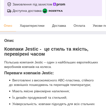
Замовлення під захистом
Доступна доставка
Опис
Характеристики
Доставка
Оплата
Умови п
Опис
Ковпаки Jestic - це стиль та якість,
перевірені часом
Польська компанія Jestic – один з найбільших европейських
виробників ковпаків на колеса.
Переваги ковпаків Jestic:
Виготовлені з високоякісного АВС-пластика, стійкого
до зовнішніх пошкоджень та перепадів температури;
Мають якісне рівномірне напилення;
Їх дизайн продуманий та стильний;
Універсальність: ковпаки підходять для всіх стальних