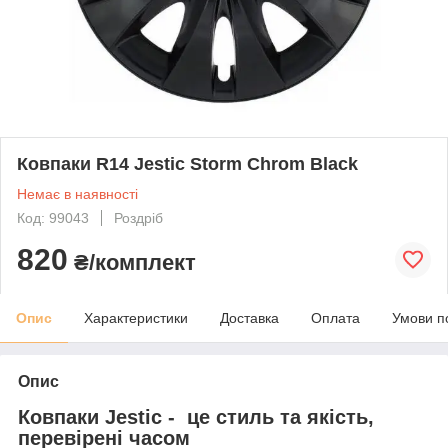
Ковпаки R14 Jestic Storm Chrom Black
Немає в наявності
Код: 99043
Роздріб
820
₴/комплект
Опис
Характеристики
Доставка
Оплата
Умови п
Опис
Ковпаки Jestic - це стиль та якість,
перевірені часом