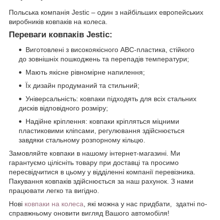
Польська компанія Jestic – один з найбільших европейських
виробників ковпаків на колеса.
Переваги ковпаків Jestic:
Виготовлені з високоякісного АВС-пластика, стійкого
до зовнішніх пошкоджень та перепадів температури;
Мають якісне рівномірне напилення;
Їх дизайн продуманий та стильний;
Універсальність: ковпаки підходять для всіх стальних
дисків відповідного розміру;
Надійне кріплення: ковпаки кріпляться міцними
пластиковими кліпсами, регулювання здійснюється
завдяки стальному розпорному кільцю.
Замовляйте ковпаки в нашому інтернет-магазині. Ми
гарантуємо цілісніть товару при доставці та просимо
пересвідчитися в цьому у відділенні компанії перевізника.
Пакування ковпаків здійснюється за наш рахунок. З нами
працювати легко та вигідно.
Нові
ковпаки на колеса
, які можна у нас придбати, здатні по-
справжньому оновити вигляд Вашого автомобіля!