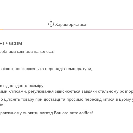
Характеристики
ені часом
обників ковпаків на колеса.
зовнішніх пошкоджень та перепадів температури;
в відповідного розміру;
вими кліпсами, регулювання здійснюється завдяки стальному розпо
цілісніть товару при доставці та просимо пересвідчитися в цьому у
но.
справжньому оновити вигляд Вашого автомобіля!