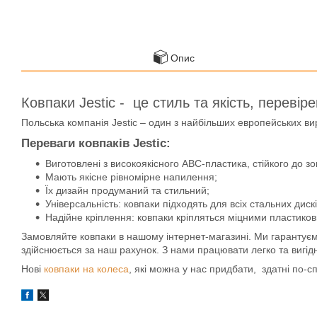
Опис
Ковпаки Jestic - це стиль та якість, перевір
Польська компанія Jestic – один з найбільших европейських вир
Переваги ковпаків Jestic:
Виготовлені з високоякісного АВС-пластика, стійкого до 
Мають якісне рівномірне напилення;
Їх дизайн продуманий та стильний;
Універсальність: ковпаки підходять для всіх стальних дискі
Надійне кріплення: ковпаки кріпляться міцними пластико
Замовляйте ковпаки в нашому інтернет-магазині. Ми гарантуємо 
здійснюється за наш рахунок. З нами працювати легко та вигід
Нові
ковпаки на колеса
, які можна у нас придбати, здатні по-