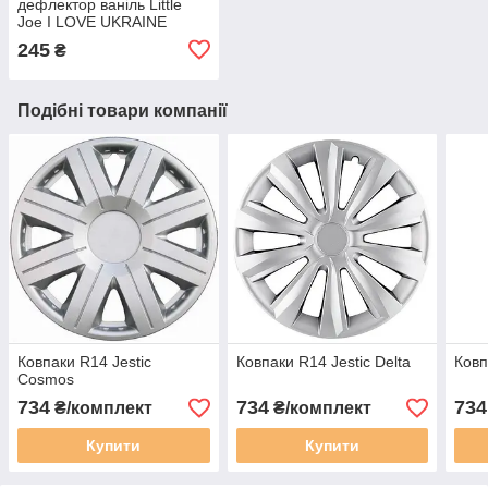
дефлектор ваніль Little
Joe I LOVE UKRAINE
LO2601 / LJLove001
245
₴
Подібні товари компанії
Ковпаки R14 Jestic
Ковпаки R14 Jestic Delta
Ковп
Cosmos
734
734
734
₴/комплект
₴/комплект
Купити
Купити