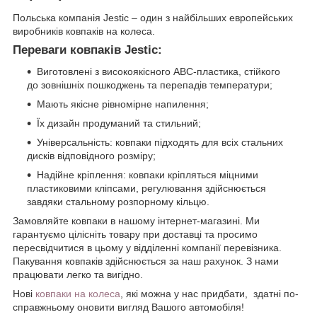
Польська компанія Jestic – один з найбільших европейських
виробників ковпаків на колеса.
Переваги ковпаків Jestic:
Виготовлені з високоякісного АВС-пластика, стійкого
до зовнішніх пошкоджень та перепадів температури;
Мають якісне рівномірне напилення;
Їх дизайн продуманий та стильний;
Універсальність: ковпаки підходять для всіх стальних
дисків відповідного розміру;
Надійне кріплення: ковпаки кріпляться міцними
пластиковими кліпсами, регулювання здійснюється
завдяки стальному розпорному кільцю.
Замовляйте ковпаки в нашому інтернет-магазині. Ми
гарантуємо цілісніть товару при доставці та просимо
пересвідчитися в цьому у відділенні компанії перевізника.
Пакування ковпаків здійснюється за наш рахунок. З нами
працювати легко та вигідно.
Нові
ковпаки на колеса
, які можна у нас придбати, здатні по-
справжньому оновити вигляд Вашого автомобіля!