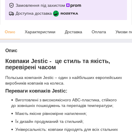
Замовлення під захистом
Доступна доставка
Опис
Характеристики
Доставка
Оплата
Умови п
Опис
Ковпаки Jestic - це стиль та якість,
перевірені часом
Польська компанія Jestic – один з найбільших европейських
виробників ковпаків на колеса.
Переваги ковпаків Jestic:
Виготовлені з високоякісного АВС-пластика, стійкого
до зовнішніх пошкоджень та перепадів температури;
Мають якісне рівномірне напилення;
Їх дизайн продуманий та стильний;
Універсальність: ковпаки підходять для всіх стальних