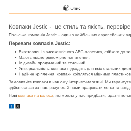
Опис
Ковпаки Jestic - це стиль та якість, перевір
Польська компанія Jestic – один з найбільших европейських вир
Переваги ковпаків Jestic:
Виготовлені з високоякісного АВС-пластика, стійкого до 
Мають якісне рівномірне напилення;
Їх дизайн продуманий та стильний;
Універсальність: ковпаки підходять для всіх стальних дискі
Надійне кріплення: ковпаки кріпляться міцними пластико
Замовляйте ковпаки в нашому інтернет-магазині. Ми гарантуємо 
здійснюється за наш рахунок. З нами працювати легко та вигід
Нові
ковпаки на колеса
, які можна у нас придбати, здатні по-