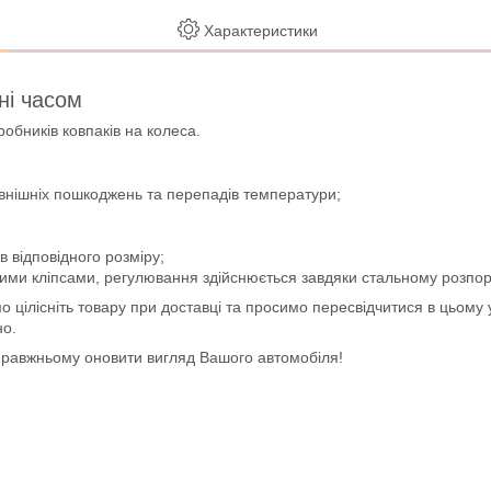
Характеристики
ені часом
обників ковпаків на колеса.
зовнішніх пошкоджень та перепадів температури;
в відповідного розміру;
вими кліпсами, регулювання здійснюється завдяки стальному розпо
цілісніть товару при доставці та просимо пересвідчитися в цьому у
но.
справжньому оновити вигляд Вашого автомобіля!