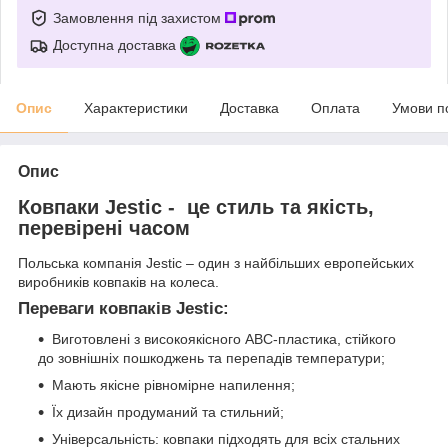
Замовлення під захистом
Доступна доставка
Опис
Характеристики
Доставка
Оплата
Умови п
Опис
Ковпаки Jestic - це стиль та якість,
перевірені часом
Польська компанія Jestic – один з найбільших европейських
виробників ковпаків на колеса.
Переваги ковпаків Jestic:
Виготовлені з високоякісного АВС-пластика, стійкого
до зовнішніх пошкоджень та перепадів температури;
Мають якісне рівномірне напилення;
Їх дизайн продуманий та стильний;
Універсальність: ковпаки підходять для всіх стальних