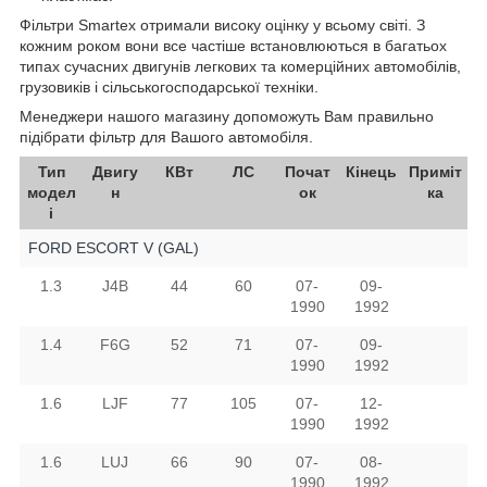
Фільтри Smartex отримали високу оцінку у всьому світі. З
кожним роком вони все частіше встановлюються в багатьох
типах сучасних двигунів легкових та комерційних автомобілів,
грузовиків і сільськогосподарської техніки.
Менеджери нашого магазину допоможуть Вам правильно
підібрати фільтр для Вашого автомобіля.
Тип
Двигу
КВт
ЛС
Почат
Кінець
Приміт
модел
н
ок
ка
і
FORD ESCORT V (GAL)
1.3
J4B
44
60
07-
09-
1990
1992
1.4
F6G
52
71
07-
09-
1990
1992
1.6
LJF
77
105
07-
12-
1990
1992
1.6
LUJ
66
90
07-
08-
1990
1992