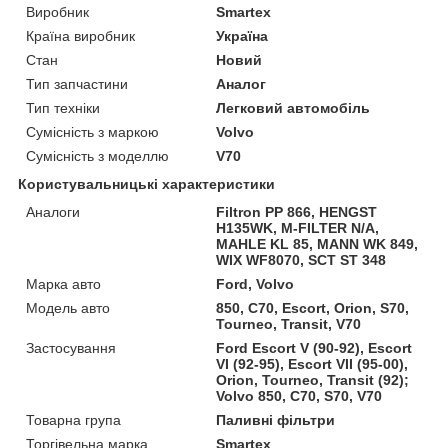
Виробник
Smartex
Країна виробник
Україна
Стан
Новий
Тип запчастини
Аналог
Тип техніки
Легковий автомобіль
Сумісність з маркою
Volvo
Сумісність з моделлю
V70
Користувальницькі характеристики
Аналоги
Filtron PP 866, HENGST
H135WK, M-FILTER N/A,
MAHLE KL 85, MANN WK 849,
WIX WF8070, SCT ST 348
Марка авто
Ford, Volvo
Модель авто
850, C70, Escort, Orion, S70,
Tourneo, Transit, V70
Застосування
Ford Escort V (90-92), Escort
VI (92-95), Escort VII (95-00),
Orion, Tourneo, Transit (92);
Volvo 850, C70, S70, V70
Товарна група
Паливні фільтри
Торгівельна марка
Smartex