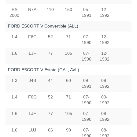
RS
N7A
110
150
05-
12-
2000
1991
1992
FORD ESCORT V Convertible (ALL)
1.4
F6G
52
71
07-
12-
1990
1992
1.6
LJF
77
105
07-
12-
1990
1992
FORD ESCORT V Estate (GAL, AVL)
1.3
J4B
44
60
09-
09-
1991
1992
1.4
F6G
52
71
07-
09-
1990
1992
1.6
LJF
77
105
07-
09-
1990
1992
1.6
LUJ
66
90
07-
08-
1990
1992