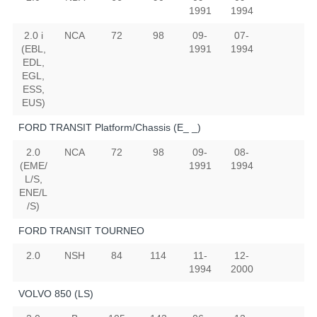
1991
1994
2.0 i
NCA
72
98
09-
07-
(EBL,
1991
1994
EDL,
EGL,
ESS,
EUS)
FORD TRANSIT Platform/Chassis (E_ _)
2.0
NCA
72
98
09-
08-
(EME/
1991
1994
L/S,
ENE/L
/S)
FORD TRANSIT TOURNEO
2.0
NSH
84
114
11-
12-
1994
2000
VOLVO 850 (LS)