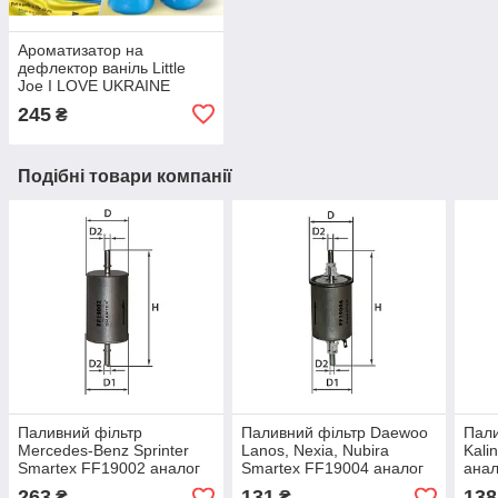
Ароматизатор на
дефлектор ваніль Little
Joe I LOVE UKRAINE
LO2601 / LJLove001
245
₴
Подібні товари компанії
Паливний фільтр
Паливний фільтр Daewoo
Пали
Mercedes-Benz Sprinter
Lanos, Nexia, Nubira
Kali
Smartex FF19002 аналог
Smartex FF19004 аналог
анал
Mann WK 511/1, Mahle KL
Mann WK 55/3, Mahle KL
Mahl
263
131
138
₴
₴