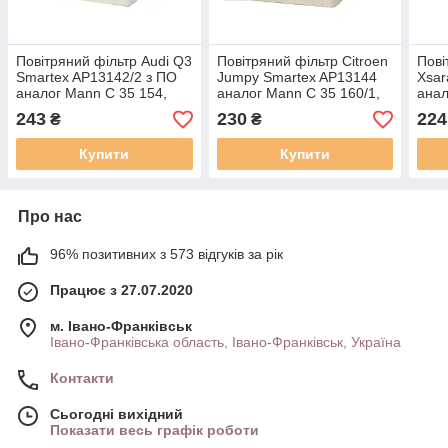
Повітряний фільтр Audi Q3
Повітряний фільтр Citroen
Пові
Smartex AP13142/2 з ПО
Jumpy Smartex AP13144
Xsar
аналог Mann C 35 154,
аналог Mann C 35 160/1,
анал
Mahle LX 1211
Mahle LX 2022
Mahl
243
230
224
₴
₴
Купити
Купити
Про нас
96% позитивних з 573 відгуків за рік
Працює з 27.07.2020
м. Івано-Франківськ
Івано-Франківська область, Івано-Франківськ, Україна
Контакти
Сьогодні вихідний
Показати весь графік роботи