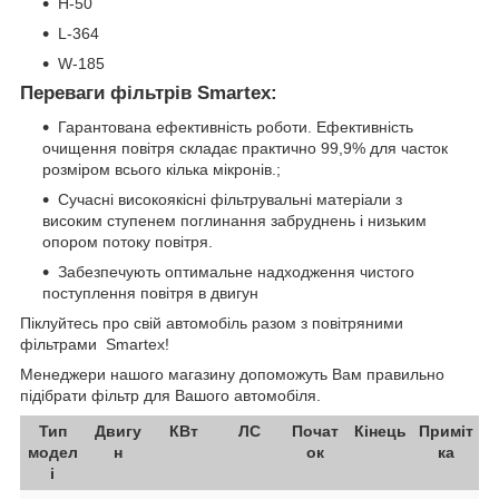
H-50
L-364
W-185
Переваги фільтрів Smartex:
Гарантована ефективність роботи. Ефективність
очищення повітря складає практично 99,9% для часток
розміром всього кілька мікронів.;
Сучасні високоякісні фільтрувальні матеріали з
високим ступенем поглинання забруднень і низьким
опором потоку повітря.
Забезпечують оптимальне надходження чистого
поступлення повітря в двигун
Піклуйтесь про свій автомобіль разом з повітряними
фільтрами Smartex!
Менеджери нашого магазину допоможуть Вам правильно
підібрати фільтр для Вашого автомобіля.
Тип
Двигу
КВт
ЛС
Почат
Кінець
Приміт
модел
н
ок
ка
і