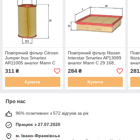
Повітряний фільтр Citroen
Повітряний фільтр Nissan
Пові
Jumper bus Smartex
Interstar Smartex AP13089
Ibiz
AR11005 аналог Mann C
аналог Mann C 29 168,
анал
17 278, Mahle LX 611
Mahle LX 1656
Mahl
311
284
281
₴
₴
Купити
Купити
Про нас
96% позитивних з 572 відгуків за рік
Працює з 27.07.2020
м. Івано-Франківськ