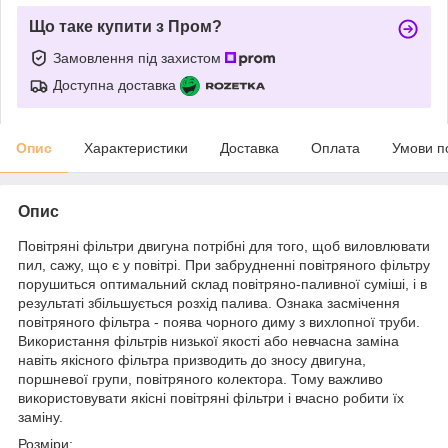
Що таке купити з Пром?
Замовлення під захистом
Доступна доставка
Опис
Характеристики
Доставка
Оплата
Умови п
Опис
Повітряні фільтри двигуна потрібні для того, щоб виловлювати
пил, сажу, що є у повітрі. При забрудненні повітряного фільтру
порушиться оптимальний склад повітряно-паливної суміші, і в
результаті збільшується розхід палива. Ознака засмічення
повітряного фільтра - поява чорного диму з вихлопної труби.
Використання фільтрів низької якості або невчасна заміна
навіть якісного фільтра призводить до зносу двигуна,
поршневої групи, повітряного колектора. Тому важливо
використовувати якісні повітряні фільтри і вчасно робити їх
заміну.
Розміри: