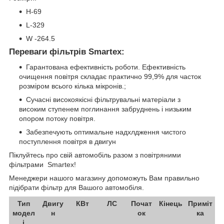
H-69
L-329
W -264.5
Переваги фільтрів Smartex:
Гарантована ефективність роботи. Ефективність
очищення повітря складає практично 99,9% для часток
розміром всього кілька мікронів.;
Сучасні високоякісні фільтрувальні матеріали з
високим ступенем поглинання забруднень і низьким
опором потоку повітря.
Забезпечують оптимальне надхлдження чистого
поступлення повітря в двигун
Піклуйтесь про свій автомобіль разом з повітряними
фільтрами Smartex!
Менеджери нашого магазину допоможуть Вам правильно
підібрати фільтр для Вашого автомобіля.
Тип
Двигу
КВт
ЛС
Почат
Кінець
Приміт
модел
н
ок
ка
і