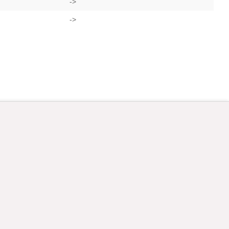
->
->