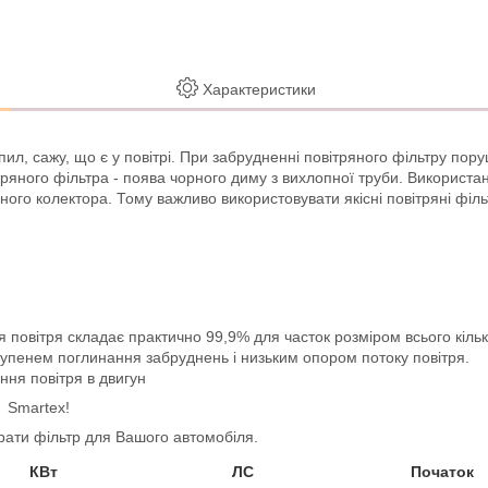
Характеристики
пил, сажу, що є у повітрі. При забрудненні повітряного фільтру пор
ряного фільтра - поява чорного диму з вихлопної труби. Використанн
ого колектора. Тому важливо використовувати якісні повітряні фільт
повітря складає практично 99,9% для часток розміром всього кілька
ступенем поглинання забруднень і низьким опором потоку повітря.
ня повітря в двигун
и Smartex!
ати фільтр для Вашого автомобіля.
КВт
ЛС
Початок