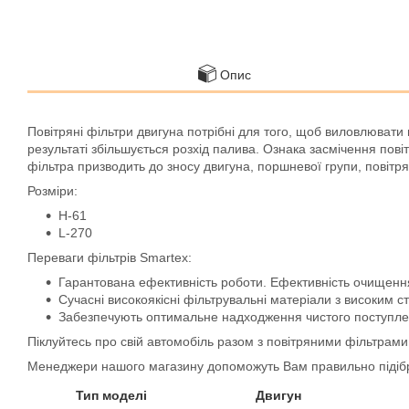
Опис
Повітряні фільтри двигуна потрібні для того, щоб виловлювати 
результаті збільшується розхід палива. Ознака засмічення повіт
фільтра призводить до зносу двигуна, поршневої групи, повітрян
Розміри:
H-61
L-270
Переваги фільтрів Smartex:
Гарантована ефективність роботи. Ефективність очищення 
Сучасні високоякісні фільтрувальні матеріали з високим 
Забезпечують оптимальне надходження чистого поступлен
Піклуйтесь про свій автомобіль разом з повітряними фільтрам
Менеджери нашого магазину допоможуть Вам правильно підібр
Тип моделі
Двигун