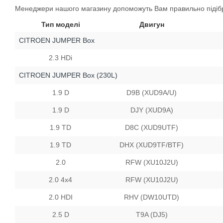
Менеджери нашого магазину допоможуть Вам правильно підібр
Тип моделі
Двигун
CITROEN JUMPER Box
2.3 HDi
CITROEN JUMPER Box (230L)
1.9 D
D9B (XUD9A/U)
1.9 D
DJY (XUD9A)
1.9 TD
D8C (XUD9UTF)
1.9 TD
DHX (XUD9TF/BTF)
2.0
RFW (XU10J2U)
2.0 4x4
RFW (XU10J2U)
2.0 HDI
RHV (DW10UTD)
2.5 D
T9A (DJ5)