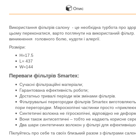
Опис
Використання фільтрів салону - це необхідна турбота про здоро
цьому переконатися, варто поглянути на використаний фільтр. 
виникнення головного болю, нудоти і алергії.
Розміри:
H=17.5
L= 437
W=144
Переваги фільтрів Smartex:
Сучасні фільтраційні матеріали;
Гарантована ефективність роботи;
Достатньо тривалі періоди між змінами фільтрів.
Фільтрувальні перегородки фільтрів Smartex виготовляют
пори перегородки. Мікроскопічні частинки просто «приклею
Синтетичні волокна не гігроскопічні, відповідно не дефор
Вони також антисептичні – тобто не надають корисне сере
Два шари синтетичних волокон у фільтрі для ефективнішо
Піклуйтесь про себе та своїх близький разом з фільтрами сало