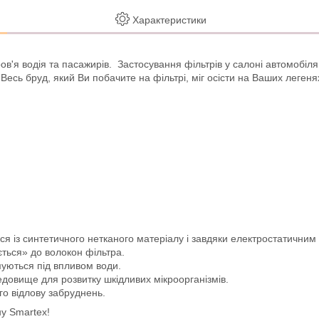
Характеристики
в'я водія та пасажирів. Застосування фільтрів у салоні автомобіля 
Весь бруд, який Ви побачите на фільтрі, міг осісти на Ваших леген
ься із синтетичного нетканого матеріалу і завдяки електростатичн
ється» до волокон фільтра.
муються під впливом води.
довище для розвитку шкідливих мікроорганізмів.
го відлову забруднень.
ну Smartex!