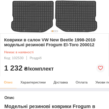
Коврики в салон VW New Beetle 1998-2010
модельні резинові Frogum El-Toro 200012
Немає в наявності
Код: 102530
Роздріб
1 232
₴/комплект
Опис
Характеристики
Доставка
Оплата
Умови п
Опис
Модельні резинові коврики Frogum в