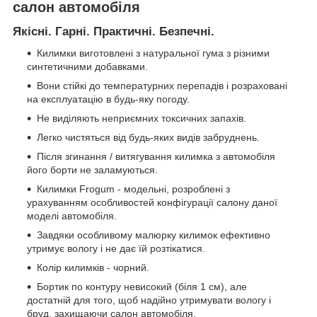
салон автомобіля
Якісні. Гарні. Практичні. Безпечні.
Килимки виготовлені з натуральної гума з різними
синтетичними добавками.
Вони стійкі до температурних перепадів і розраховані
на експлуатацію в будь-яку погоду.
Не виділяють неприємних токсичних запахів.
Легко чистяться від будь-яких видів забруднень.
Після згинання / витягування килимка з автомобіля
його борти не заламуються.
Килимки Frogum - модельні, розроблені з
урахуванням особливостей конфігурації салону даної
моделі автомобіля.
Завдяки особливому малюрку килимок ефективно
утримує вологу і не дає їй розтікатися.
Колір килимків - чорний.
Бортик по контуру невисокий (біля 1 см), але
достатній для того, щоб надійно утримувати вологу і
бруд, захищаючи салон автомобіля.