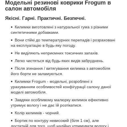
Модельні резинові коврики Frogum в
салон автомобіля
Якісні. Гарні. Практичні. Безпечні.
Килимки виготовлені з натуральної гума з різними
синтетичними добавками.
Вони стійкі до температурних перепадів і розраховані
на експлуатацію в будь-яку погоду.
Не виділяють неприємних токсичних запахів.
Легко чистяться від будь-яких видів забруднень.
Після згинання / витягування килимка з автомобіля
його борти не заламуються.
Килимки Frogum - модельні, розроблені з
урахуванням особливостей конфігурації салону даної
моделі автомобіля.
Завдяки особливому малюрку килимок ефективно
утримує вологу і не дає їй розтікатися.
Колір килимків - чорний.
Бортик по контуру невисокий (біля 1 см), але
достатній для того, щоб надійно утримувати вологу і