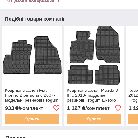
Всі умови повернення
Подібні товари компанії
Коврики в салон Fiat
Коврики в салон Mazda 3
Ковр
Fiorino 2 persons c 2007-
III c 2013- модельні
2012
модельні резинові Frogum
резинові Frogum El-Toro
Frog
El-Toro 200637P
200862
933
1 127
1 1
₴/комплект
₴/комплект
Купити
Купити