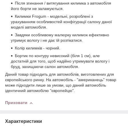
Після згинання / витягування килимка з автомобіля
його борти не заламуються.
Килимки Frogum - модельні, розроблені з
урахуванням особливостей конфігурації салону даної
моделі автомобіля.
Завдяки особливому малюрку килимок ефективно
утримує вологу і не дає їй розтікатися.
Колір килимків - чорний.
Бортик по контуру невисокий (біля 1 см), але
достатній для того, щоб надійно утримувати вологу і
бруд, захищаючи салон автомобіля.
Даний товар підходить для автомобілів, виготовлених для
європейського ринку. На автомобіль - "американець" товар
може підходити лише за умови, що даний автомобіль
ідентичний автомобілю "європейцю".
Приховати
Характеристики