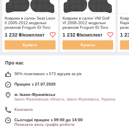
Коврики в салон Seat Leon
Коврики в салон VW Golf
Ковр
IІ 2005-2012 модельні
VI 2008-2012 модельні
Rapi
резинові Frogum El-Toro
резинові Frogum El-Toro
рези
200361
200361
200
1 232
1 232
1 2
₴/комплект
₴/комплект
Купити
Купити
Про нас
96% позитивних з 573 відгуків за рік
Працює з 27.07.2020
м. Івано-Франківськ
Івано-Франківська область, Івано-Франківськ, Україна
Контакти
Сьогодні працює з 09:00 до 14:00
Показати весь графік роботи