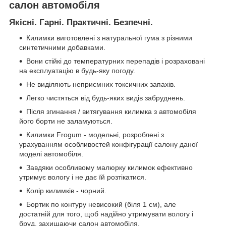
салон автомобіля
Якісні. Гарні. Практичні. Безпечні.
Килимки виготовлені з натуральної гума з різними
синтетичними добавками.
Вони стійкі до температурних перепадів і розраховані
на експлуатацію в будь-яку погоду.
Не виділяють неприємних токсичних запахів.
Легко чистяться від будь-яких видів забруднень.
Після згинання / витягування килимка з автомобіля
його борти не заламуються.
Килимки Frogum - модельні, розроблені з
урахуванням особливостей конфігурації салону даної
моделі автомобіля.
Завдяки особливому малюрку килимок ефективно
утримує вологу і не дає їй розтікатися.
Колір килимків - чорний.
Бортик по контуру невисокий (біля 1 см), але
достатній для того, щоб надійно утримувати вологу і
бруд, захищаючи салон автомобіля.