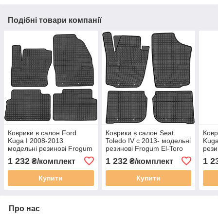
Подібні товари компанії
Коврики в салон Ford
Коврики в салон Seat
Ковр
Kuga I 2008-2013
Toledo IV с 2013- модельні
Kuga
модельні резинові Frogum
резинові Frogum El-Toro
рези
El-Toro 200303
200364
204
1 232
1 232
1 2
₴/комплект
₴/комплект
Купити
Купити
Про нас