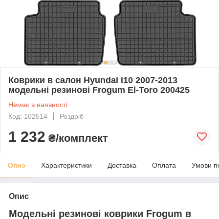
Коврики в салон Hyundai i10 2007-2013
модельні резинові Frogum El-Toro 200425
Немає в наявності
Код: 102514
Роздріб
1 232
₴/комплект
Опис
Характеристики
Доставка
Оплата
Умови п
Опис
Модельні резинові коврики Frogum в