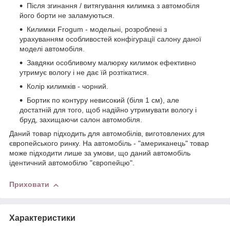
Після згинання / витягування килимка з автомобіля
його борти не заламуються.
Килимки Frogum - модельні, розроблені з
урахуванням особливостей конфігурації салону даної
моделі автомобіля.
Завдяки особливому малюрку килимок ефективно
утримує вологу і не дає їй розтікатися.
Колір килимків - чорний.
Бортик по контуру невисокий (біля 1 см), але
достатній для того, щоб надійно утримувати вологу і
бруд, захищаючи салон автомобіля.
Даний товар підходить для автомобілів, виготовлених для
європейського ринку. На автомобіль - "американець" товар
може підходити лише за умови, що даний автомобіль
ідентичний автомобілю "європейцю".
Приховати
Характеристики