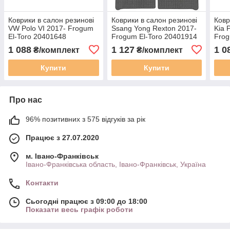
Коврики в салон резинові
Коврики в салон резинові
Ковр
VW Polo VI 2017- Frogum
Ssang Yong Rexton 2017-
Kia P
El-Toro 20401648
Frogum El-Toro 20401914
Frog
1 088
1 127
1 0
₴/комплект
₴/комплект
Купити
Купити
Про нас
96% позитивних з 575 відгуків за рік
Працює з 27.07.2020
м. Івано-Франківськ
Івано-Франківська область, Івано-Франківськ, Україна
Контакти
Сьогодні працює з 09:00 до 18:00
Показати весь графік роботи