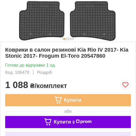
Коврики в салон резинові Kia Rio IV 2017- Kia
Stonic 2017- Frogum El-Toro 20547860
Готово до відправки 1 од.
Код: 106478
Роздріб
1 088
₴/комплект
Купити
або
Купити з