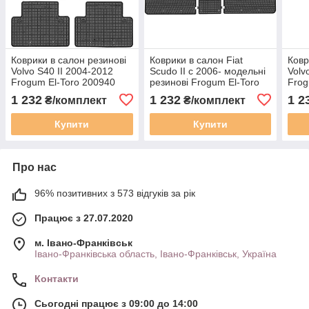
Коврики в салон резинові
Коврики в салон Fiat
Ковр
Volvo S40 II 2004-2012
Scudo II c 2006- модельні
Volv
Frogum El-Toro 200940
резинові Frogum El-Toro
Frog
200647
1 232
1 232
1 2
₴/комплект
₴/комплект
Купити
Купити
Про нас
96% позитивних з 573 відгуків за рік
Працює з 27.07.2020
м. Івано-Франківськ
Івано-Франківська область, Івано-Франківськ, Україна
Контакти
Сьогодні працює з 09:00 до 14:00