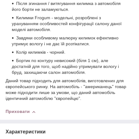
Після згинання / витягування килимка з автомобіля
його борти не заламуються.
Килимки Frogum - модельні, розроблені з
урахуванням особливостей конфігурації салону даної
моделі автомобіля.
Завдяки особливому малюрку килимок ефективно
утримує вологу і не дає їй розтікатися.
Колір килимків - чорний.
Бортик по контуру невисокий (біля 1 см), але
достатній для того, щоб надійно утримувати вологу і
бруд, захищаючи салон автомобіля.
Даний товар підходить для автомобілів, виготовлених для
європейського ринку. На автомобіль - "американець" товар
може підходити лише за умови, що даний автомобіль
ідентичний автомобілю "європейцю".
Приховати
Характеристики