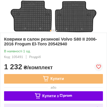
Коврики в салон резинові Volvo S80 II 2006-
2016 Frogum El-Toro 20542940
В наявності 1 од.
Код: 105491
Роздріб
1 232
₴/комплект
Купити
або
Купити з