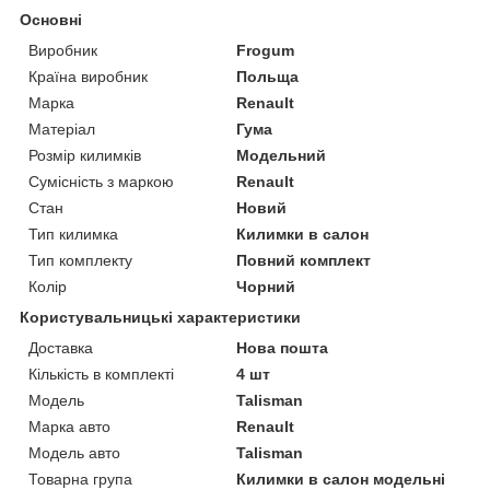
Основні
Виробник
Frogum
Країна виробник
Польща
Марка
Renault
Матеріал
Гума
Розмір килимків
Модельний
Сумісність з маркою
Renault
Стан
Новий
Тип килимка
Килимки в салон
Тип комплекту
Повний комплект
Колір
Чорний
Користувальницькі характеристики
Доставка
Нова пошта
Кількість в комплекті
4 шт
Мoдель
Talisman
Марка авто
Renault
Модель авто
Talisman
Товарна група
Килимки в салон модельні