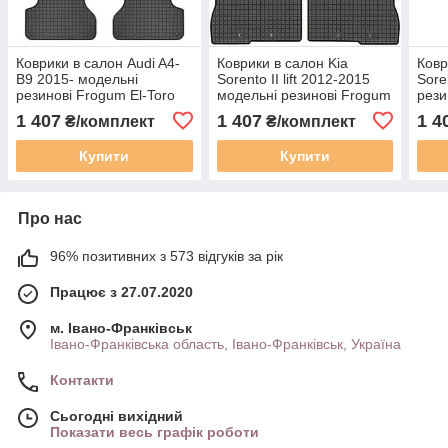
Коврики в салон Audi A4-
Коврики в салон Kia
Ковр
B9 2015- модельні
Sorento II lift 2012-2015
Sore
резинові Frogum El-Toro
модельні резинові Frogum
рези
20547143
El-Toro 200434
205
1 407
1 407
1 4
₴/комплект
₴/комплект
Купити
Купити
Про нас
96% позитивних з 573 відгуків за рік
Працює з 27.07.2020
м. Івано-Франківськ
Івано-Франківська область, Івано-Франківськ, Україна
Контакти
Сьогодні вихідний
Показати весь графік роботи