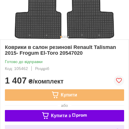
Коврики в салон резинові Renault Talisman
2015- Frogum El-Toro 20547020
Готово до відправки
Код: 105462
Роздріб
1 407
₴/комплект
Купити
або
Купити з