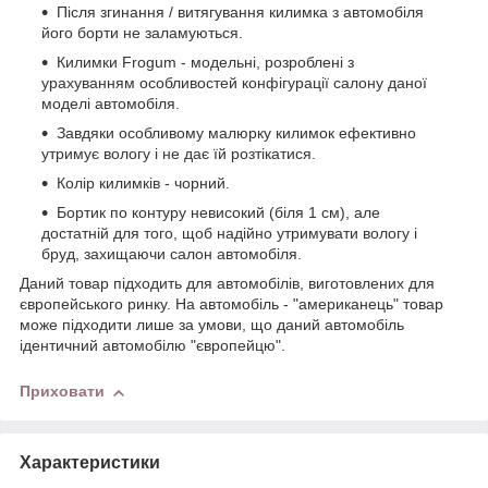
Після згинання / витягування килимка з автомобіля
його борти не заламуються.
Килимки Frogum - модельні, розроблені з
урахуванням особливостей конфігурації салону даної
моделі автомобіля.
Завдяки особливому малюрку килимок ефективно
утримує вологу і не дає їй розтікатися.
Колір килимків - чорний.
Бортик по контуру невисокий (біля 1 см), але
достатній для того, щоб надійно утримувати вологу і
бруд, захищаючи салон автомобіля.
Даний товар підходить для автомобілів, виготовлених для
європейського ринку. На автомобіль - "американець" товар
може підходити лише за умови, що даний автомобіль
ідентичний автомобілю "європейцю".
Приховати
Характеристики