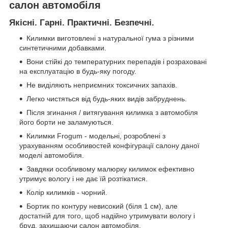
салон автомобіля
Якісні. Гарні. Практичні. Безпечні.
Килимки виготовлені з натуральної гума з різними
синтетичними добавками.
Вони стійкі до температурних перепадів і розраховані
на експлуатацію в будь-яку погоду.
Не виділяють неприємних токсичних запахів.
Легко чистяться від будь-яких видів забруднень.
Після згинання / витягування килимка з автомобіля
його борти не заламуються.
Килимки Frogum - модельні, розроблені з
урахуванням особливостей конфігурації салону даної
моделі автомобіля.
Завдяки особливому малюрку килимок ефективно
утримує вологу і не дає їй розтікатися.
Колір килимків - чорний.
Бортик по контуру невисокий (біля 1 см), але
достатній для того, щоб надійно утримувати вологу і
бруд, захищаючи салон автомобіля.