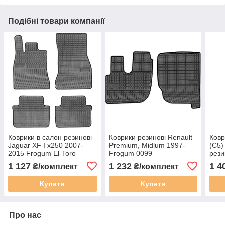
Подібні товари компанії
Коврики в салон резинові
Коврики резинові Renault
Ковр
Jaguar XF I x250 2007-
Premium, Midlum 1997-
(C5)
2015 Frogum El-Toro
Frogum 0099
рези
20410404
200
1 127
1 232
1 4
₴/комплект
₴/комплект
Купити
Купити
Про нас