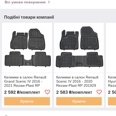
Всі умови повернення
Подібні товари компанії
Килимки в салон Renault
Килимки в салон Renault
Кили
Grand Scenic IV 2016 -
Scenic IV 2016 - 2020
Hyun
2021 Rezaw-Plast RP
Rezaw-Plast RP 201929
Reza
201933
2 592
2 583
2 5
₴/комплект
₴/комплект
Купити
Купити