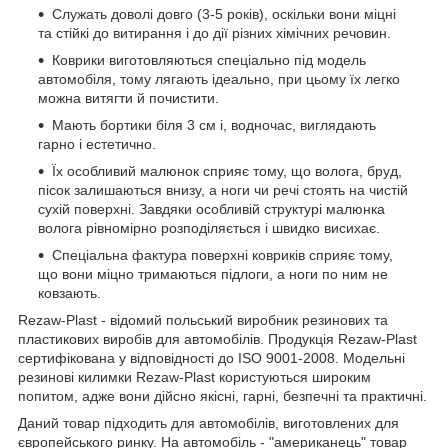
Служать доволі довго (3-5 років), оскільки вони міцні
та стійкі до витирання і до дії різних хімічних речовин.
Коврики виготовляються спеціально під модель
автомобіля, тому лягають ідеально, при цьому їх легко
можна витягти й почистити.
Мають бортики біля 3 см і, водночас, виглядають
гарно і естетично.
Їх особливий малюнок сприяє тому, що волога, бруд,
пісок залишаються внизу, а ноги чи речі стоять на чистій
сухій поверхні. Завдяки особливій структурі малюнка
волога рівномірно розподіляється і швидко висихає.
Спеціальна фактура поверхні ковриків сприяє тому,
що вони міцно тримаються підлоги, а ноги по ним не
ковзають.
Rezaw-Plast - відомий польський виробник резинових та
пластикових виробів для автомобілів. Продукція Rezaw-Plast
сертифікована у відповідності до ISO 9001-2008. Модельні
резинові килимки Rezaw-Plast користуються широким
попитом, адже вони дійсно якісні, гарні, безпечні та практичні.
Даний товар підходить для автомобілів, виготовлених для
європейського ринку. На автомобіль - "американець" товар