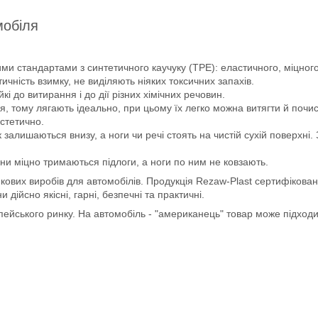
мобіля
ми стандартами з синтетичного каучуку (ТРЕ): еластичного, міцного 
чність взимку, не виділяють ніяких токсичних запахів.
йкі до витирання і до дії різних хімічних речовин.
, тому лягають ідеально, при цьому їх легко можна витягти й почис
естетично.
 залишаються внизу, а ноги чи речі стоять на чистій сухій поверхні
ни міцно тримаються підлоги, а ноги по ним не ковзають.
кових виробів для автомобілів. Продукція Rezaw-Plast сертифікован
ійсно якісні, гарні, безпечні та практичні.
опейського ринку. На автомобіль - "американець" товар може підход