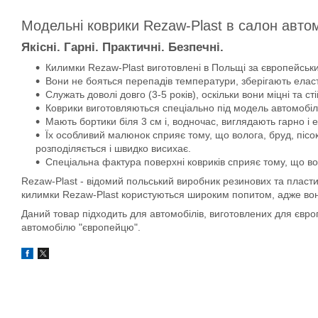
Модельні коврики Rezaw-Plast в салон авто
Якісні. Гарні. Практичні. Безпечні.
Килимки Rezaw-Plast виготовлені в Польщі за європейськи
Вони не бояться перепадів температури, зберігають еласти
Служать доволі довго (3-5 років), оскільки вони міцні та сті
Коврики виготовляються спеціально під модель автомобіля
Мають бортики біля 3 см і, водночас, виглядають гарно і 
Їх особливий малюнок сприяє тому, що волога, бруд, пісок
розподіляється і швидко висихає.
Спеціальна фактура поверхні ковриків сприяє тому, що во
Rezaw-Plast - відомий польський виробник резинових та пласти
килимки Rezaw-Plast користуються широким попитом, адже вони д
Даний товар підходить для автомобілів, виготовлених для євр
автомобілю "європейцю".