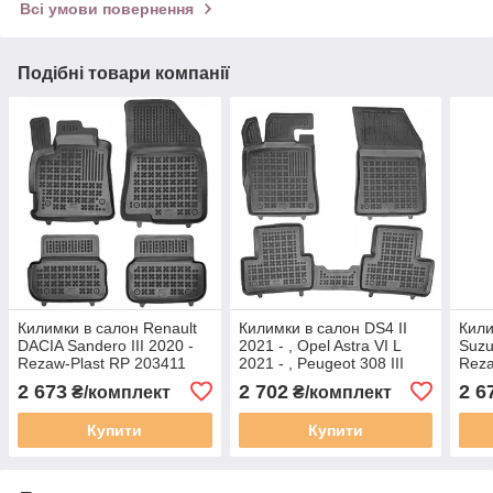
Всі умови повернення
Подібні товари компанії
Килимки в салон Renault
Килимки в салон DS4 II
Кили
DACIA Sandero III 2020 -
2021 - , Opel Astra VI L
Suzuk
Rezaw-Plast RP 203411
2021 - , Peugeot 308 III
Reza
2021 - Rezaw-Plast RP
2 673
2 702
2 6
₴/комплект
₴/комплект
201318
Купити
Купити