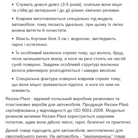
Служать доволі довго (3-5 років), оскільки вони міцні
та стійкі до витирання і до дії різних хімічних речовин.
Коврики виготовляються спеціально під модель
автомобіля, тому лягають ідеально, при цьому їх легко
можна витягти й почистити.
Мають бортики біля 3 см і, водночас, виглядають
гарно і естетично.
Їх особливий малюнок сприяє тому, що волога, бруд,
пісок залишаються внизу, а ноги чи речі стоять на чистій
сухій поверхні. Завдяки особливій структурі малюнка
волога рівномірно розподіляється і швидко висихає.
Спеціальна фактура поверхні ковриків сприяє тому,
що вони міцно тримаються підлоги, а ноги по ним не
ковзають.
Rezaw-Plast - відомий польський виробник резинових та
пластикових виробів для автомобілів. Продукція Rezaw-Plast
сертифікована у відповідності до ISO 9001-2008. Модельні
резинові килимки Rezaw-Plast користуються широким
попитом, адже вони дійсно якісні, гарні, безпечні та практичні.
Даний товар підходить для автомобілів, виготовлених для
європейського ринку. На автомобіль - "американець" товар