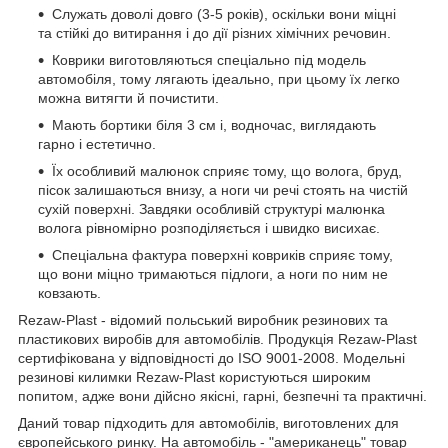
Служать доволі довго (3-5 років), оскільки вони міцні
та стійкі до витирання і до дії різних хімічних речовин.
Коврики виготовляються спеціально під модель
автомобіля, тому лягають ідеально, при цьому їх легко
можна витягти й почистити.
Мають бортики біля 3 см і, водночас, виглядають
гарно і естетично.
Їх особливий малюнок сприяє тому, що волога, бруд,
пісок залишаються внизу, а ноги чи речі стоять на чистій
сухій поверхні. Завдяки особливій структурі малюнка
волога рівномірно розподіляється і швидко висихає.
Спеціальна фактура поверхні ковриків сприяє тому,
що вони міцно тримаються підлоги, а ноги по ним не
ковзають.
Rezaw-Plast - відомий польський виробник резинових та
пластикових виробів для автомобілів. Продукція Rezaw-Plast
сертифікована у відповідності до ISO 9001-2008. Модельні
резинові килимки Rezaw-Plast користуються широким
попитом, адже вони дійсно якісні, гарні, безпечні та практичні.
Даний товар підходить для автомобілів, виготовлених для
європейського ринку. На автомобіль - "американець" товар