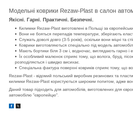
Модельні коврики Rezaw-Plast в салон авто
Якісні. Гарні. Практичні. Безпечні.
Килимки Rezaw-Plast виготовлені в Польщі за європейськи
Вони не бояться перепадів температури, зберігають еласти
Служать доволі довго (3-5 років), оскільки вони міцні та сті
Коврики виготовляються спеціально під модель автомобіля
Мають бортики біля 3 см і, водночас, виглядають гарно і 
Їх особливий малюнок сприяє тому, що волога, бруд, пісок
розподіляється і швидко висихає.
Спеціальна фактура поверхні ковриків сприяє тому, що во
Rezaw-Plast - відомий польський виробник резинових та пласти
килимки Rezaw-Plast користуються широким попитом, адже вони д
Даний товар підходить для автомобілів, виготовлених для євр
автомобілю "європейцю".