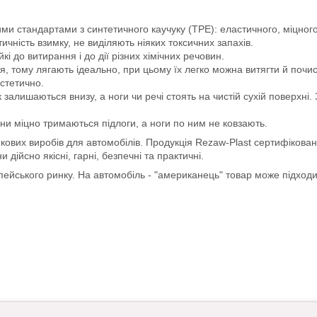
ми стандартами з синтетичного каучуку (ТРЕ): еластичного, міцного 
чність взимку, не виділяють ніяких токсичних запахів.
йкі до витирання і до дії різних хімічних речовин.
, тому лягають ідеально, при цьому їх легко можна витягти й почис
естетично.
 залишаються внизу, а ноги чи речі стоять на чистій сухій поверхні
ни міцно тримаються підлоги, а ноги по ним не ковзають.
кових виробів для автомобілів. Продукція Rezaw-Plast сертифікован
ійсно якісні, гарні, безпечні та практичні.
опейського ринку. На автомобіль - "американець" товар може підход