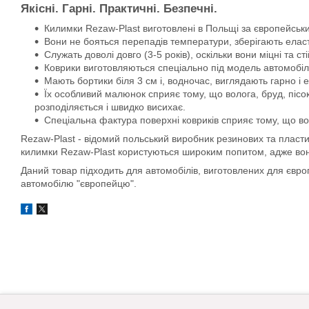
Якісні. Гарні. Практичні. Безпечні.
Килимки Rezaw-Plast виготовлені в Польщі за європейськи
Вони не бояться перепадів температури, зберігають еласти
Служать доволі довго (3-5 років), оскільки вони міцні та сті
Коврики виготовляються спеціально під модель автомобіля
Мають бортики біля 3 см і, водночас, виглядають гарно і 
Їх особливий малюнок сприяє тому, що волога, бруд, пісок
розподіляється і швидко висихає.
Спеціальна фактура поверхні ковриків сприяє тому, що во
Rezaw-Plast - відомий польський виробник резинових та пласти
килимки Rezaw-Plast користуються широким попитом, адже вони д
Даний товар підходить для автомобілів, виготовлених для євр
автомобілю "європейцю".