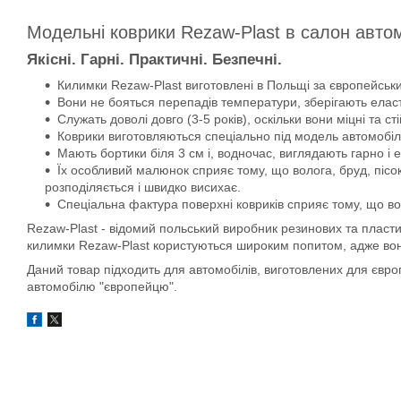
Модельні коврики Rezaw-Plast в салон авто
Якісні. Гарні. Практичні. Безпечні.
Килимки Rezaw-Plast виготовлені в Польщі за європейськи
Вони не бояться перепадів температури, зберігають еласти
Служать доволі довго (3-5 років), оскільки вони міцні та сті
Коврики виготовляються спеціально під модель автомобіля
Мають бортики біля 3 см і, водночас, виглядають гарно і 
Їх особливий малюнок сприяє тому, що волога, бруд, пісок
розподіляється і швидко висихає.
Спеціальна фактура поверхні ковриків сприяє тому, що во
Rezaw-Plast - відомий польський виробник резинових та пласти
килимки Rezaw-Plast користуються широким попитом, адже вони д
Даний товар підходить для автомобілів, виготовлених для євр
автомобілю "європейцю".