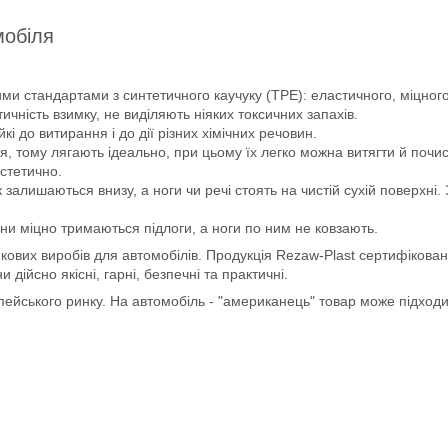
мобіля
ми стандартами з синтетичного каучуку (ТРЕ): еластичного, міцного 
чність взимку, не виділяють ніяких токсичних запахів.
йкі до витирання і до дії різних хімічних речовин.
, тому лягають ідеально, при цьому їх легко можна витягти й почис
естетично.
 залишаються внизу, а ноги чи речі стоять на чистій сухій поверхні
ни міцно тримаються підлоги, а ноги по ним не ковзають.
кових виробів для автомобілів. Продукція Rezaw-Plast сертифікован
ійсно якісні, гарні, безпечні та практичні.
опейського ринку. На автомобіль - "американець" товар може підход