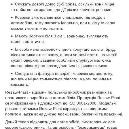
Служать доволі довго (3-5 років), оскільки вони міцні
та стійкі до витирання і до дії різних хімічних речовин.
Коврики виготовляються спеціально під модель
автомобіля, тому лягають ідеально, при цьому їх легко
можна витягти й почистити.
Мають бортики біля 3 см і, водночас, виглядають
гарно і естетично.
Їх особливий малюнок сприяє тому, що волога, бруд,
пісок залишаються внизу, а ноги чи речі стоять на чистій
сухій поверхні. Завдяки особливій структурі малюнка
волога рівномірно розподіляється і швидко висихає.
Спеціальна фактура поверхні ковриків сприяє тому,
що вони міцно тримаються підлоги, а ноги по ним не
ковзають.
Rezaw-Plast - відомий польський виробник резинових та
пластикових виробів для автомобілів. Продукція Rezaw-Plast
сертифікована у відповідності до ISO 9001-2008. Модельні
резинові килимки Rezaw-Plast користуються широким
попитом, адже вони дійсно якісні, гарні, безпечні та практичні.
Даний товар підходить для автомобілів, виготовлених для
європейського ринку. На автомобіль - "американець" товар