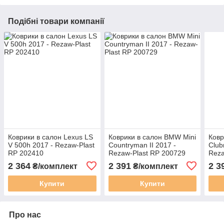
Подібні товари компанії
Коврики в салон Lexus LS
Коврики в салон BMW Mini
Ковр
V 500h 2017 - Rezaw-Plast
Countryman II 2017 -
Club
RP 202410
Rezaw-Plast RP 200729
Reza
2 364
2 391
2 3
₴/комплект
₴/комплект
Купити
Купити
Про нас