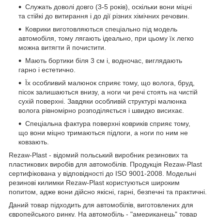
Служать доволі довго (3-5 років), оскільки вони міцні
та стійкі до витирання і до дії різних хімічних речовин.
Коврики виготовляються спеціально під модель
автомобіля, тому лягають ідеально, при цьому їх легко
можна витягти й почистити.
Мають бортики біля 3 см і, водночас, виглядають
гарно і естетично.
Їх особливий малюнок сприяє тому, що волога, бруд,
пісок залишаються внизу, а ноги чи речі стоять на чистій
сухій поверхні. Завдяки особливій структурі малюнка
волога рівномірно розподіляється і швидко висихає.
Спеціальна фактура поверхні ковриків сприяє тому,
що вони міцно тримаються підлоги, а ноги по ним не
ковзають.
Rezaw-Plast - відомий польський виробник резинових та
пластикових виробів для автомобілів. Продукція Rezaw-Plast
сертифікована у відповідності до ISO 9001-2008. Модельні
резинові килимки Rezaw-Plast користуються широким
попитом, адже вони дійсно якісні, гарні, безпечні та практичні.
Даний товар підходить для автомобілів, виготовлених для
європейського ринку. На автомобіль - "американець" товар