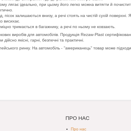
ому лягає ідеально, при цьому його легко можна витягти й почистит
етично.
пісок залишаються внизу, а речі стоять на чистій сухій поверхні. 
ко висихає.
міцно тримається в багажнику, а речі по ньому не ковзають.
кових виробів для автомобілів. Продукція Rezaw-Plast сертифікован
ійсно якісні, гарні, безпечні та практичні.
опейського ринку. На автомобіль - "американець" товар може підход
ПРО НАС
Про нас