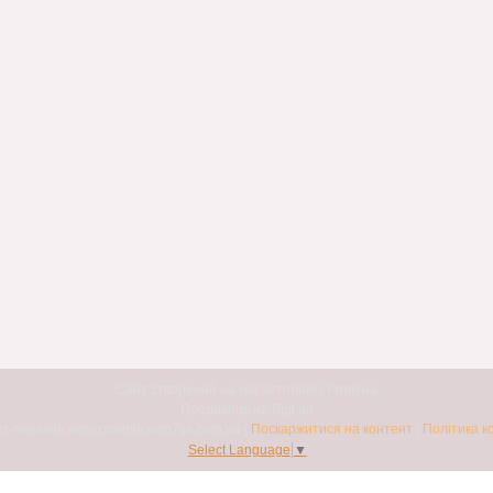
Сайт створений на маркетплейсі
Prom.ua
Продавець на Bigl.ua
Авто7я. Інтернет-магазин автотоварів avto7ya.com.ua |
Поскаржитися на контент
|
Політика к
Select Language
▼