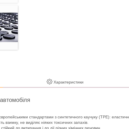
Характеристики
 автомобіля
європейськими стандартами з синтетичного каучуку (ТРЕ): еластично
ть взимку, не виділяє ніяких токсичних запахів.
стійкий до витирання і до дії різних хімічних речовин.