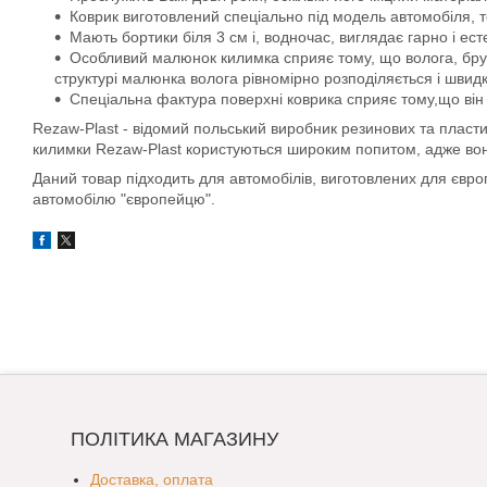
Коврик виготовлений спеціально під модель автомобіля, т
Мають бортики біля 3 см і, водночас, виглядає гарно і ест
Особливий малюнок килимка сприяє тому, що волога, бруд, 
структурі малюнка волога рівномірно розподіляється і швид
Спеціальна фактура поверхні коврика сприяє тому,що він 
Rezaw-Plast - відомий польський виробник резинових та пласти
килимки Rezaw-Plast користуються широким попитом, адже вони д
Даний товар підходить для автомобілів, виготовлених для євр
автомобілю "європейцю".
ПОЛІТИКА МАГАЗИНУ
Доставка, оплата