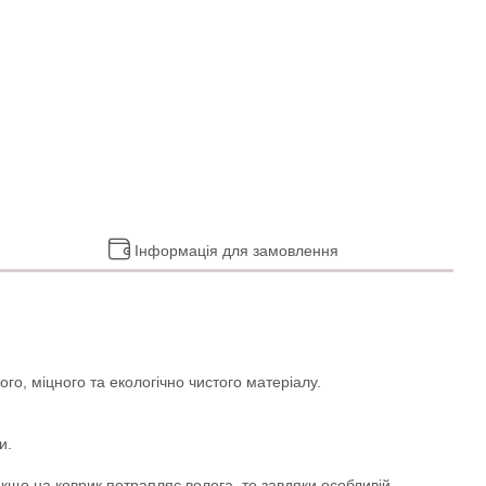
Інформація для замовлення
го, міцного та екологічно чистого матеріалу.
и.
Якщо на коврик потрапляє волога, то завдяки особливій