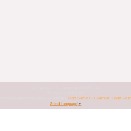
Сайт створений на маркетплейсі
Prom.ua
Продавець на Bigl.ua
Авто7я. Інтернет-магазин автотоварів avto7ya.com.ua |
Поскаржитися на контент
|
Політика к
Select Language
▼