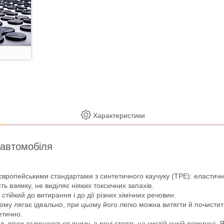
Характеристики
 автомобіля
європейськими стандартами з синтетичного каучуку (ТРЕ): еластично
ть взимку, не виділяє ніяких токсичних запахів.
стійкий до витирання і до дії різних хімічних речовин.
ому лягає ідеально, при цьому його легко можна витягти й почистит
етично.
пісок залишаються внизу, а речі стоять на чистій сухій поверхні. 