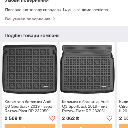
Умови повернення
Повернення товару впродовж 14 днів за домовленістю
Всі умови повернення
Подібні товари компанії
Килимок в багажник Audi
Килимок в багажник Audi
Кили
Q3 Sportback 2019 - верх
Q3 Sportback 2019 - низ
Citr
Rezaw-Plast RP 232050
Rezaw-Plast RP 232051
II 2
Reza
2 509
2 062
2 1
₴
₴