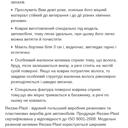
запахів.
Прослужить Вам довгі роки, оскільки його міцний
матеріал стійкий до витирання і до дії різних хімічних
речовин.
Коврик виготовлений спеціально під модель
автомобіля, тому лягає ідеально, при цьому його легко
можна витягти й почистити.
Мають бортики біля 3 см і, водночас, виглядає гарно і
естетично.
Особливий малюнок килимка сприяє тому, що волога,
бруд, пісок залишаються внизу, а речі стоять на чистій
сухій поверхні. Якщо на коврик потрапляє волога, то
завдяки особливій структурі малюнка волога рівномірно
розподіляється і швидко висихає.
Спеціальна фактура поверхні коврика сприяє
тому,що він міцно тримається в багажнику, а речі по
ньому не ковзають.
Rezaw-Plast - відомий польський виробник резинових та
пластикових виробів для автомобілів. Продукція Rezaw-Plast
сертифікована у відповідності до ISO 9001-2008. Модельні
резинові килимки Rezaw-Plast користуються широким