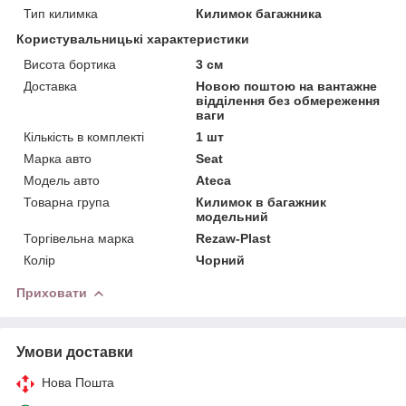
Тип килимка
Килимок багажника
Користувальницькі характеристики
Висота бортика
3 см
Доставка
Новою поштою на вантажне
відділення без обмереження
ваги
Кількість в комплекті
1 шт
Марка авто
Seat
Модель авто
Ateca
Товарна група
Килимок в багажник
модельний
Торгівельна марка
Rezaw-Plast
Колір
Чорний
Приховати
Умови доставки
Нова Пошта