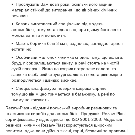
Прослужить Вам довгі роки, оскільки його міцний
матеріал стійкий до витирання і до дії різних хімічних
речовин.
Коврик виготовлений спеціально під модель
автомобіля, тому лягає ідеально, при цьому його легко
можна витягти й почистити.
Мають бортики біля 3 см і, водночас, виглядає гарно і
естетично.
Особливий малюнок килимка сприяє тому, що волога,
бруд, пісок залишаються внизу, а речі стоять на чистій
сухій поверхні. Якщо на коврик потрапляє волога, то
завдяки особливій структурі малюнка волога рівномірно
розподіляється і швидко висихає.
Спеціальна фактура поверхні коврика сприяє
тому,що він міцно тримається в багажнику, а речі по
ньому не ковзають.
Rezaw-Plast - відомий польський виробник резинових та
пластикових виробів для автомобілів. Продукція Rezaw-Plast
сертифікована у відповідності до ISO 9001-2008. Модельні
резинові килимки Rezaw-Plast користуються широким
попитом, адже вони дійсно якісні, гарні, безпечні та практичні.