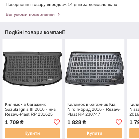
Повернення товару впродовж 14 днів за домовленістю
Всі умови повернення
Подібні товари компанії
Килимок в багажник
Килимок в багажник Kia
Кили
Suzuki Ignis III 2016 - низ
Niro гибрид 2016 - Rezaw-
Niss
Rezaw-Plast RP 231625
Plast RP 230747
2016
231
1 709
1 828
1 7
₴
₴
Купити
Купити