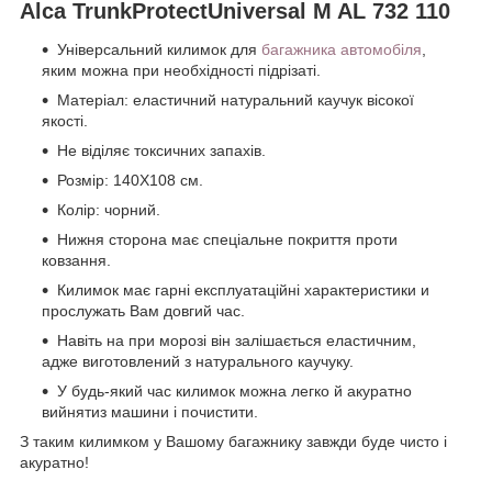
Alca TrunkProtectUniversal M AL 732 110
Універсальний килимок для
багажника автомобіля
,
яким можна при необхідності підрізаті.
Матеріал: еластичний натуральний каучук вісокої
якості.
Не віділяє токсичних запахів.
Розмір: 140Х108 см.
Колір: чорний.
Нижня сторона має спеціальне покриття проти
ковзання.
Килимок має гарні експлуатаційні характеристики и
прослужать Вам довгий час.
Навіть на при морозі він залішається еластичним,
адже виготовлений з натурального каучуку.
У будь-який час килимок можна легко й акуратно
вийнятиз машини і почистити.
З таким килимком у Вашому багажнику завжди буде чисто і
акуратно!