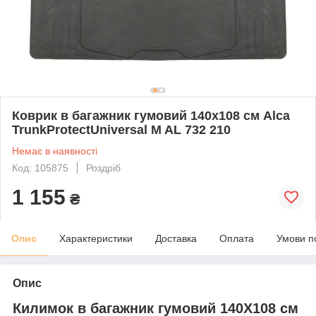
Коврик в багажник гумовий 140х108 см Alca
TrunkProtectUniversal M AL 732 210
Немає в наявності
Код: 105875
Роздріб
1 155
₴
Опис
Характеристики
Доставка
Оплата
Умови п
Опис
Килимок в багажник гумовий 140Х108 см