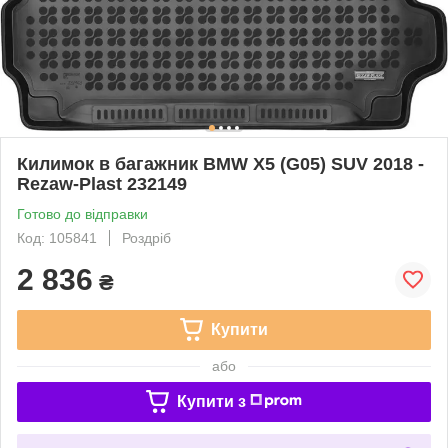
Килимок в багажник BMW X5 (G05) SUV 2018 -
Rezaw-Plast 232149
Готово до відправки
Код: 105841
Роздріб
2 836
₴
Купити
або
Купити з