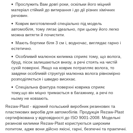
Прослужить Вам довгі роки, оскільки його міцний
матеріал стійкий до витирання і до дії різних хімічних
речовин.
Коврик виготовлений спеціально під модель
автомобіля, тому лягає ідеально, при цьому його легко
можна витягти й почистити.
Мають бортики біля 3 см і, водночас, виглядає гарно і
естетично.
Особливий малюнок килимка сприяє тому, що волога,
бруд, пісок залишаються внизу, а речі стоять на чистій
сухій поверхні. Якщо на коврик потрапляє волога, то
завдяки особливій структурі малюнка волога рівномірно
розподіляється і швидко висихає.
Спеціальна фактура поверхні коврика сприяє
тому,що він міцно тримається в багажнику, а речі по
ньому не ковзають.
Rezaw-Plast - відомий польський виробник резинових та
пластикових виробів для автомобілів. Продукція Rezaw-Plast
сертифікована у відповідності до ISO 9001-2008. Модельні
резинові килимки Rezaw-Plast користуються широким
попитом, адже вони дійсно якісні, гарні, безпечні та практичні.