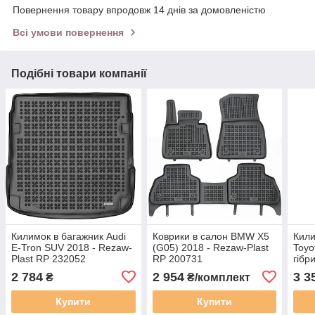
Повернення товару впродовж 14 днів за домовленістю
Всі умови повернення
Подібні товари компанії
Килимок в багажник Audi
Коврики в салон BMW X5
Кили
E-Tron SUV 2018 - Rezaw-
(G05) 2018 - Rezaw-Plast
Toyo
Plast RP 232052
RP 200731
гібр
Reza
2 784
2 954
3 3
₴
₴/комплект
Купити
Купити