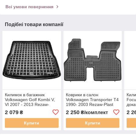
Всі умови повернення
Подібні товари компанії
Килимок в багажник
Коврики в салон
Кили
Volkswagen Golf Kombi V,
Volkswagen Transporter T4
Focu
VI 2007 - 2013 Rezaw-
1990- 2003 Rezaw-Plast
дока
Plast 231835
200113
230
2 079
2 250
2 2
₴
₴/комплект
Купити
Купити