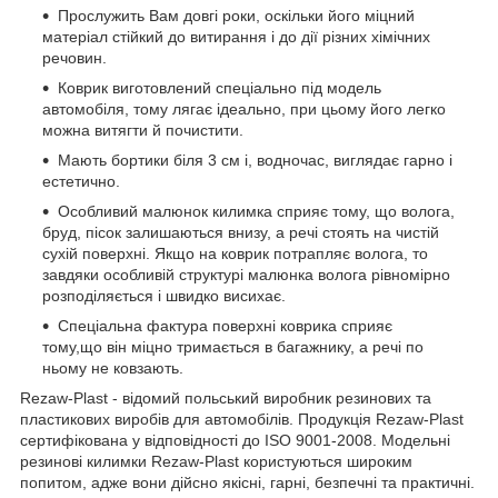
Прослужить Вам довгі роки, оскільки його міцний
матеріал стійкий до витирання і до дії різних хімічних
речовин.
Коврик виготовлений спеціально під модель
автомобіля, тому лягає ідеально, при цьому його легко
можна витягти й почистити.
Мають бортики біля 3 см і, водночас, виглядає гарно і
естетично.
Особливий малюнок килимка сприяє тому, що волога,
бруд, пісок залишаються внизу, а речі стоять на чистій
сухій поверхні. Якщо на коврик потрапляє волога, то
завдяки особливій структурі малюнка волога рівномірно
розподіляється і швидко висихає.
Спеціальна фактура поверхні коврика сприяє
тому,що він міцно тримається в багажнику, а речі по
ньому не ковзають.
Rezaw-Plast - відомий польський виробник резинових та
пластикових виробів для автомобілів. Продукція Rezaw-Plast
сертифікована у відповідності до ISO 9001-2008. Модельні
резинові килимки Rezaw-Plast користуються широким
попитом, адже вони дійсно якісні, гарні, безпечні та практичні.